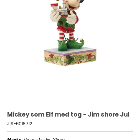
Mickey som Elf med tog - Jim shore Jul
J19-6018712
Mærke:
Disney by Jim Shore