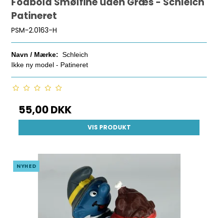
Fodbold Smølfine uden Græs - Schleich
Patineret
PSM-2.0163-H
Navn / Mærke:
Schleich
Ikke ny model - Patineret
55,00 DKK
VIS PRODUKT
NYHED