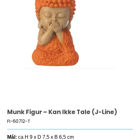
Munk Figur – Kan Ikke Tale (J-Line)
FI-60712-T
Mål:
ca H 9 x D 7,5 x B 6,5 cm