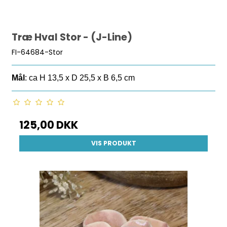
Træ Hval Stor - (J-Line)
FI-64684-Stor
Mål
: ca H 13,5 x D 25,5 x B 6,5 cm
125,00 DKK
VIS PRODUKT