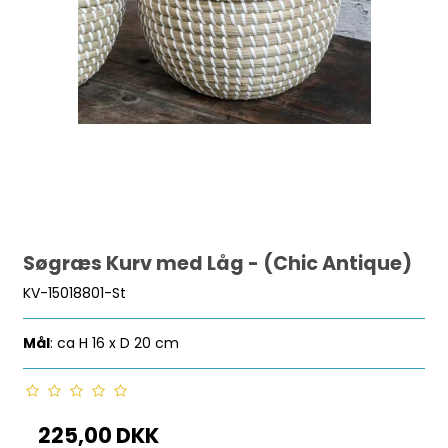
Søgræs Kurv med Låg - (Chic Antique)
KV-15018801-St
Mål
: ca H 16 x D 20 cm
225,00 DKK