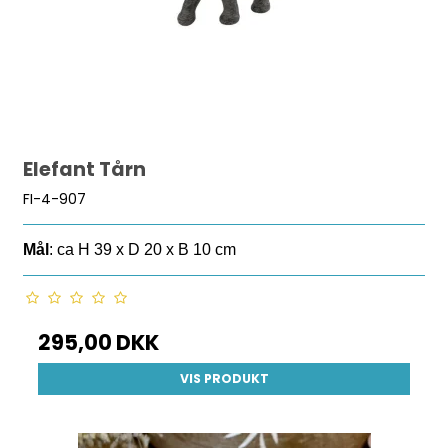
Elefant Tårn
FI-4-907
Mål
: ca H 39 x D 20 x B 10 cm
295,00 DKK
VIS PRODUKT