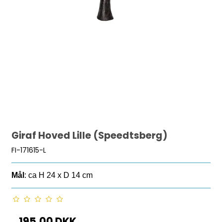
Giraf Hoved Lille (Speedtsberg)
FI-171615-L
Mål
: ca H 24 x D 14 cm
195,00 DKK