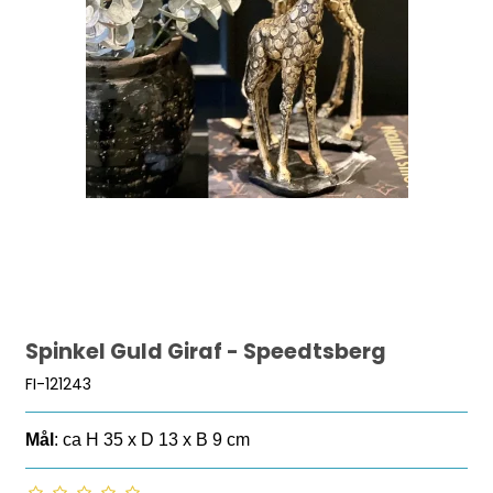
Spinkel Guld Giraf - Speedtsberg
FI-121243
Mål
: ca H 35 x D 13 x B 9 cm