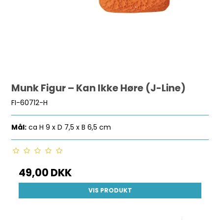
Munk Figur – Kan Ikke Høre (J-Line)
FI-60712-H
Mål:
ca H 9 x D 7,5 x B 6,5 cm
49,00 DKK
VIS PRODUKT