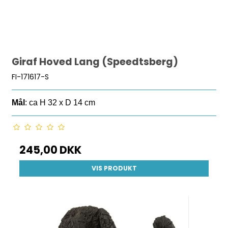
Giraf Hoved Lang (Speedtsberg)
FI-171617-S
Mål
: ca H 32 x D 14 cm
245,00 DKK
VIS PRODUKT