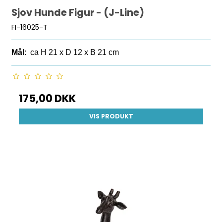
Sjov Hunde Figur - (J-Line)
FI-16025-T
Mål
: ca H 21 x D 12 x B 21 cm
175,00 DKK
VIS PRODUKT