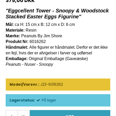
375,00 DKK
"
Eggcellent Tower - Snoopy & Woodstock
Stacked Easter Eggs Figurine"
Mål:
ca H: 15 cm x B: 12 cm x D: 6 cm
Materiale:
Resin
Mærke:
Peanuts By Jim Shore
Produkt Nr:
6016262
Håndmalet:
Alle figurer er håndmalet. Derfor er det ikke
en fejl, hvis der er afvigelser i farver og udførsel
Emballage:
Original Emballage (Gaveæske)
Peanuts - Nuser - Snoopy
Model/Varenr.:
J23-6016262
Lagerstatus:
På lager