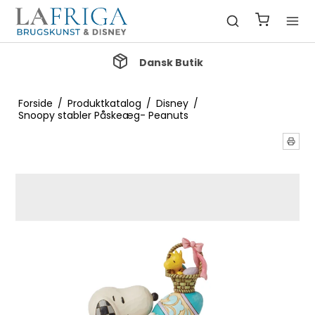
Gratis Fragt ved køb over 1000 kr.
Forside
/
Produktkatalog
/
Disney
/
Snoopy stabler Påskeæg- Peanuts