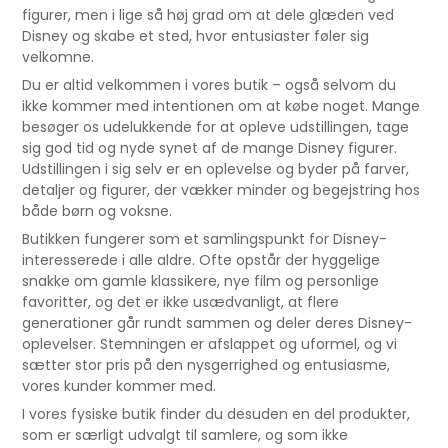
figurer, men i lige så høj grad om at dele glæden ved
Disney og skabe et sted, hvor entusiaster føler sig
velkomne.
Du er altid velkommen i vores butik – også selvom du
ikke kommer med intentionen om at købe noget. Mange
besøger os udelukkende for at opleve udstillingen, tage
sig god tid og nyde synet af de mange Disney figurer.
Udstillingen i sig selv er en oplevelse og byder på farver,
detaljer og figurer, der vækker minder og begejstring hos
både børn og voksne.
Butikken fungerer som et samlingspunkt for Disney-
interesserede i alle aldre. Ofte opstår der hyggelige
snakke om gamle klassikere, nye film og personlige
favoritter, og det er ikke usædvanligt, at flere
generationer går rundt sammen og deler deres Disney-
oplevelser. Stemningen er afslappet og uformel, og vi
sætter stor pris på den nysgerrighed og entusiasme,
vores kunder kommer med.
I vores fysiske butik finder du desuden en del produkter,
som er særligt udvalgt til samlere, og som ikke