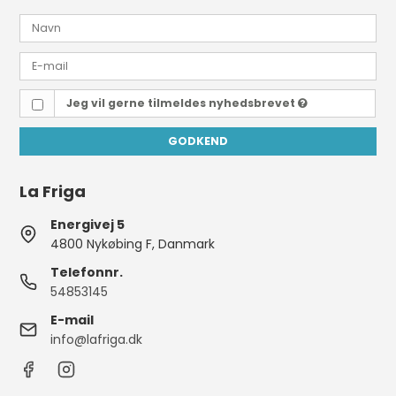
Jeg vil gerne tilmeldes nyhedsbrevet
GODKEND
La Friga
Energivej 5
4800 Nykøbing F, Danmark
Telefonnr.
54853145
E-mail
info@lafriga.dk