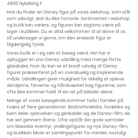
4800 Nykøbing F
Hvis du finder en Disney figur på vores webshop, som står
som udsolgt, skal du ikke fortvivle. Sortimentet i webshop
og butik kan variere, og figuren kan sagtens være på
lager i butikken. Du er altid velkommen til at skrive til os,
så undersøger vi gerne, om den ønskede figur er
tilgængelig fysisk.
Vores butik er i sig selv et besøg værd. Her har vi
opbygget en stor Disney udstilling med mange flotte
glasskabe, hvor du kan se et bredt udvalg af Disney
figurer præsenteret på en overskuelig og inspirerende
måde. Udstillingen giver mulighed for virkelig at opleve
detaljerne, farverne og håndværket bag figurerne, som
ofte ikke kommer fuldt til sin ret på billeder alene.
Mange af vores besøgende kommer forbi i familier på
tværs af flere generationer. Bedsteforældre, forældre og
børn deler oplevelsen og genkalder sig de Disney-film, de
har set gennem årene. Ofte opstår der gode samtaler
om klassiske eventyr, yndlingsfigurer og nye Disney-film,
og butikken bliver et samlingspunkt for minder, nostalgi