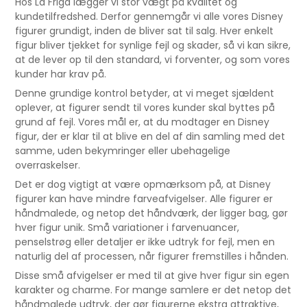
Hos La Friga lægger vi stor vægt på kvalitet og
kundetilfredshed. Derfor gennemgår vi alle vores Disney
figurer grundigt, inden de bliver sat til salg. Hver enkelt
figur bliver tjekket for synlige fejl og skader, så vi kan sikre,
at de lever op til den standard, vi forventer, og som vores
kunder har krav på.
Denne grundige kontrol betyder, at vi meget sjældent
oplever, at figurer sendt til vores kunder skal byttes på
grund af fejl. Vores mål er, at du modtager en Disney
figur, der er klar til at blive en del af din samling med det
samme, uden bekymringer eller ubehagelige
overraskelser.
Det er dog vigtigt at være opmærksom på, at Disney
figurer kan have mindre farveafvigelser. Alle figurer er
håndmalede, og netop det håndværk, der ligger bag, gør
hver figur unik. Små variationer i farvenuancer,
penselstrøg eller detaljer er ikke udtryk for fejl, men en
naturlig del af processen, når figurer fremstilles i hånden.
Disse små afvigelser er med til at give hver figur sin egen
karakter og charme. For mange samlere er det netop det
håndmalede udtryk, der gør figurerne ekstra attraktive,