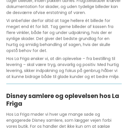
tager billeder, inden pakken åbnes. Fragtselskaber kræver
dokumentation for skader, og uden tydelige billeder kan
de desværre afvise erstatning af varen.
Vi anbefaler derfor altid at tage hellere ét billede for
meget end ét for lidt. Tag gerne billeder af kassen fra
flere vinkler, både før og under udpakning, hvis der er
synlige skader. Det giver det bedste grundlag for en
hurtig og smidig behandling af sagen, hvis der skulle
opstå behov for det.
Hos La Friga ønsker vi, at din oplevelse – fra bestilling til
levering – skal være tryg, ansvarlig og positiv. Med hurtig
levering, sikker indpakning og fokus på genbrug håber vi
at kunne bidrage både til glade kunder og et bedre miljø.
Disney samlere og oplevelsen hos La
Friga
Hos La Friga møder vi hver uge mange søde og
engagerede Disney samlere, som lægger vejen forbi
vores butik. For os handler det ikke kun om at sælge