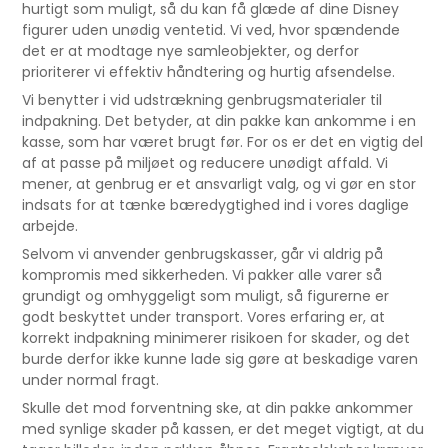
hurtigt som muligt, så du kan få glæde af dine Disney
figurer uden unødig ventetid. Vi ved, hvor spændende
det er at modtage nye samleobjekter, og derfor
prioriterer vi effektiv håndtering og hurtig afsendelse.
Vi benytter i vid udstrækning genbrugsmaterialer til
indpakning. Det betyder, at din pakke kan ankomme i en
kasse, som har været brugt før. For os er det en vigtig del
af at passe på miljøet og reducere unødigt affald. Vi
mener, at genbrug er et ansvarligt valg, og vi gør en stor
indsats for at tænke bæredygtighed ind i vores daglige
arbejde.
Selvom vi anvender genbrugskasser, går vi aldrig på
kompromis med sikkerheden. Vi pakker alle varer så
grundigt og omhyggeligt som muligt, så figurerne er
godt beskyttet under transport. Vores erfaring er, at
korrekt indpakning minimerer risikoen for skader, og det
burde derfor ikke kunne lade sig gøre at beskadige varen
under normal fragt.
Skulle det mod forventning ske, at din pakke ankommer
med synlige skader på kassen, er det meget vigtigt, at du