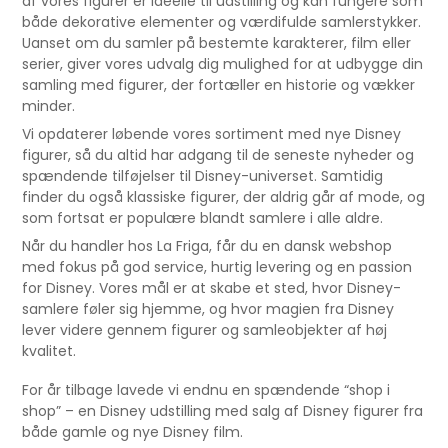
af vores figurer er ideelle til udstilling og kan fungere som
både dekorative elementer og værdifulde samlerstykker.
Uanset om du samler på bestemte karakterer, film eller
serier, giver vores udvalg dig mulighed for at udbygge din
samling med figurer, der fortæller en historie og vækker
minder.
Vi opdaterer løbende vores sortiment med nye Disney
figurer, så du altid har adgang til de seneste nyheder og
spændende tilføjelser til Disney-universet. Samtidig
finder du også klassiske figurer, der aldrig går af mode, og
som fortsat er populære blandt samlere i alle aldre.
Når du handler hos La Friga, får du en dansk webshop
med fokus på god service, hurtig levering og en passion
for Disney. Vores mål er at skabe et sted, hvor Disney-
samlere føler sig hjemme, og hvor magien fra Disney
lever videre gennem figurer og samleobjekter af høj
kvalitet.
For år tilbage lavede vi endnu en spændende “shop i
shop” – en Disney udstilling med salg af Disney figurer fra
både gamle og nye Disney film.