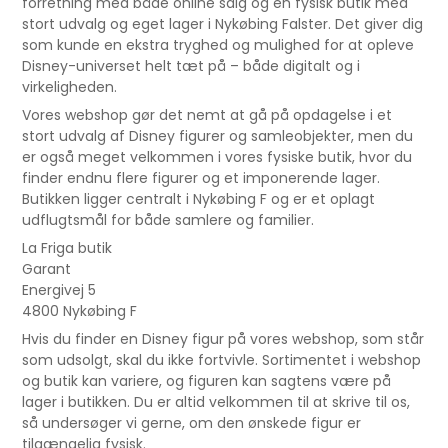
forretning med både online salg og en fysisk butik med
stort udvalg og eget lager i Nykøbing Falster. Det giver dig
som kunde en ekstra tryghed og mulighed for at opleve
Disney-universet helt tæt på – både digitalt og i
virkeligheden.
Vores webshop gør det nemt at gå på opdagelse i et
stort udvalg af Disney figurer og samleobjekter, men du
er også meget velkommen i vores fysiske butik, hvor du
finder endnu flere figurer og et imponerende lager.
Butikken ligger centralt i Nykøbing F og er et oplagt
udflugtsmål for både samlere og familier.
La Friga butik
Garant
Energivej 5
4800 Nykøbing F
Hvis du finder en Disney figur på vores webshop, som står
som udsolgt, skal du ikke fortvivle. Sortimentet i webshop
og butik kan variere, og figuren kan sagtens være på
lager i butikken. Du er altid velkommen til at skrive til os,
så undersøger vi gerne, om den ønskede figur er
tilgængelig fysisk.