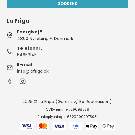
GODKEND
La Friga
Energivej 5
4800 Nykøbing F, Danmark
Telefonnr.
54853145
E-mail
info@lafriga.dk
2026 © La Friga (Garant v/ Bo Rasmussen).
CVR-nummer: 29098859
Bankoplysninger: 65200002075031