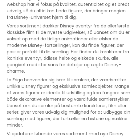
webshop har vi fokus på kvalitet, autenticitet og et bredt
udvalg, så du altid kan finde figurer, der bringer magien
fra Disney-universet hjem til dig.
Vores sortiment dækker Disney eventyr fra de allerførste
klassiske film til de nyeste udgivelser, så uanset om du er
vokset op med de tidlige animationer eller elsker de
moderne Disney-fortællinger, kan du finde figurer, der
passer perfekt til din samling. Her finder du karakterer fra
ikoniske eventyr, tidløse helte og elskede skurke, alle
gengivet med stor sans for detaljer og ægte Disney-
charme.
La Friga henvender sig især til samlere, der værdsætter
unikke Disney figurer og eksklusive samleobjekter. Mange
af vores figurer er ideelle til udstilling og kan fungere som
både dekorative elementer og værdifulde samlerstykker.
Uanset om du samler på bestemte karakterer, film eller
serier, giver vores udvalg dig mulighed for at udbygge din
samling med figurer, der fortæller en historie og vækker
minder.
Vi opdaterer løbende vores sortiment med nye Disney