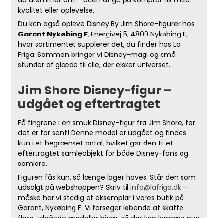
du drømmer om – uden at gå på kompromis med
kvalitet eller oplevelse.
Du kan også opleve Disney By Jim Shore-figurer hos
Garant Nykøbing F
, Energivej 5, 4800 Nykøbing F,
hvor sortimentet supplerer det, du finder hos La
Friga. Sammen bringer vi Disney-magi og små
stunder af glæde til alle, der elsker universet.
Jim Shore Disney-figur –
udgået og eftertragtet
Få fingrene i en smuk Disney-figur fra Jim Shore, før
det er for sent! Denne model er udgået og findes
kun i et begrænset antal, hvilket gør den til et
eftertragtet samleobjekt for både Disney-fans og
samlere.
Figuren fås kun, så længe lager haves. Står den som
udsolgt på webshoppen? Skriv til
info@lafriga.dk
–
måske har vi stadig et eksemplar i vores butik på
Garant, Nykøbing F. Vi forsøger løbende at skaffe