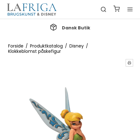
Gratis Fragt ved køb over 1000 kr.
Forside
/
Produktkatalog
/
Disney
/
Klokkeblomst påskefigur