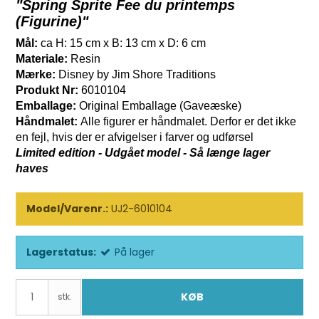
"Spring Sprite Fee du printemps
(Figurine)"
Mål:
ca H: 15 cm x B: 13 cm x D: 6 cm
Materiale:
Resin
Mærke:
Disney by Jim Shore Traditions
Produkt Nr:
6010104
Emballage:
Original Emballage (Gaveæske)
Håndmalet:
Alle figurer er håndmalet. Derfor er det ikke
en fejl, hvis der er afvigelser i farver og udførsel
Limited edition - Udgået model - Så længe lager
haves
Model/Varenr.:
UJ2-6010104
Lagerstatus:
På lager
KØB
stk.