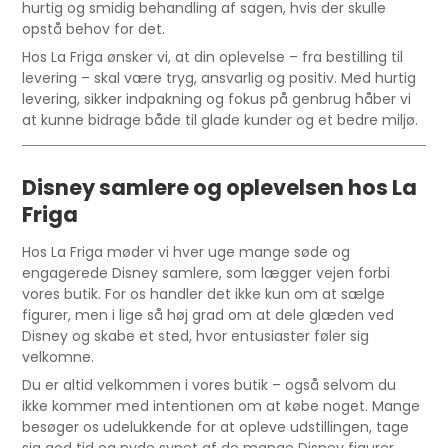
hurtig og smidig behandling af sagen, hvis der skulle
opstå behov for det.
Hos La Friga ønsker vi, at din oplevelse – fra bestilling til
levering – skal være tryg, ansvarlig og positiv. Med hurtig
levering, sikker indpakning og fokus på genbrug håber vi
at kunne bidrage både til glade kunder og et bedre miljø.
Disney samlere og oplevelsen hos La
Friga
Hos La Friga møder vi hver uge mange søde og
engagerede Disney samlere, som lægger vejen forbi
vores butik. For os handler det ikke kun om at sælge
figurer, men i lige så høj grad om at dele glæden ved
Disney og skabe et sted, hvor entusiaster føler sig
velkomne.
Du er altid velkommen i vores butik – også selvom du
ikke kommer med intentionen om at købe noget. Mange
besøger os udelukkende for at opleve udstillingen, tage
sig god tid og nyde synet af de mange Disney figurer.