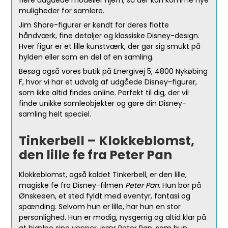
flere udgåede modeller hjem, så der kan komme nye
muligheder for samlere.
Jim Shore-figurer er kendt for deres flotte
håndværk, fine detaljer og klassiske Disney-design.
Hver figur er et lille kunstværk, der gør sig smukt på
hylden eller som en del af en samling.
Besøg også vores butik på Energivej 5, 4800 Nykøbing
F, hvor vi har et udvalg af udgåede Disney-figurer,
som ikke altid findes online. Perfekt til dig, der vil
finde unikke samleobjekter og gøre din Disney-
samling helt speciel.
Tinkerbell – Klokkeblomst,
den lille fe fra Peter Pan
Klokkeblomst, også kaldet Tinkerbell, er den lille,
magiske fe fra Disney-filmen
Peter Pan
. Hun bor på
Ønskeøen, et sted fyldt med eventyr, fantasi og
spænding. Selvom hun er lille, har hun en stor
personlighed. Hun er modig, nysgerrig og altid klar på