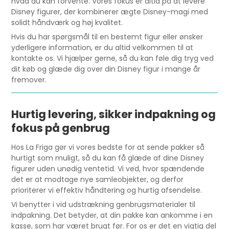
hvad du kan forvente. Vores fokus er altid på at levere
Disney figurer, der kombinerer ægte Disney-magi med
solidt håndværk og høj kvalitet.
Hvis du har spørgsmål til en bestemt figur eller ønsker
yderligere information, er du altid velkommen til at
kontakte os. Vi hjælper gerne, så du kan føle dig tryg ved
dit køb og glæde dig over din Disney figur i mange år
fremover.
Hurtig levering, sikker indpakning og
fokus på genbrug
Hos La Friga gør vi vores bedste for at sende pakker så
hurtigt som muligt, så du kan få glæde af dine Disney
figurer uden unødig ventetid. Vi ved, hvor spændende
det er at modtage nye samleobjekter, og derfor
prioriterer vi effektiv håndtering og hurtig afsendelse.
Vi benytter i vid udstrækning genbrugsmaterialer til
indpakning. Det betyder, at din pakke kan ankomme i en
kasse, som har været brugt før. For os er det en vigtig del