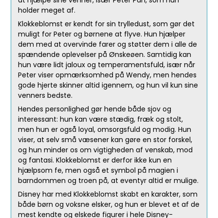
at hjælpe sine venner, især Peter Pan, som hun
holder meget af.
Klokkeblomst er kendt for sin trylledust, som gør det
muligt for Peter og børnene at flyve. Hun hjælper
dem med at overvinde farer og støtter dem i alle de
spændende oplevelser på Ønskeøen. Samtidig kan
hun være lidt jaloux og temperamentsfuld, især når
Peter viser opmærksomhed på Wendy, men hendes
gode hjerte skinner altid igennem, og hun vil kun sine
venners bedste.
Hendes personlighed gør hende både sjov og
interessant: hun kan være stædig, fræk og stolt,
men hun er også loyal, omsorgsfuld og modig. Hun
viser, at selv små væsener kan gøre en stor forskel,
og hun minder os om vigtigheden af venskab, mod
og fantasi. Klokkeblomst er derfor ikke kun en
hjælpsom fe, men også et symbol på magien i
barndommen og troen på, at eventyr altid er mulige.
Disney har med Klokkeblomst skabt en karakter, som
både børn og voksne elsker, og hun er blevet et af de
mest kendte og elskede figurer i hele Disney-