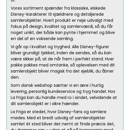
år.
Vores sortiment spænder fra klassiske, elskede
Disney-karakterer til sjældnere og detaljerede
samlerobjekter. Hvert produkt er nøje udvalgt med
fokus på design, kvalitet og samlerværdi, så du får
noget unikt, der både kan pynte i hjemmet og blive
en del af en voksende samling.
Vi går op i kvalitet og tryghed. Alle Disney-figurer
bliver grundigt tjekket, inden de sendes, så du kan
være sikker på, at de når frem i perfekt stand. Hver
pakke pakkes med omtanke, så oplevelsen med dit
samlerobjekt bliver magisk fra det øjeblik, du åbner
den.
Som dansk webshop sætter vi en ære i hurtig
levering, personlig kundeservice og tryg handel. Hos
La Friga kan du handle med ro i sindet, velvidende at
dit samlerobjekt er i sikre hænder.
La Friga er stedet, hvor Disney-fans og samlere
mødes. Med et bredt udvalg af samlerobjekter
samlet ét sted bliver det nemt at finde præcis det,