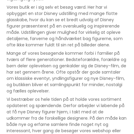
Vores butik er i sig selv et besøg værd. Her har vi
opbygget en stor Disney udstilling med mange flotte
glasskabe, hvor du kan se et bredt udvalg af Disney
figurer præsenteret på en overskuelig og inspirerende
måde. Udstillingen giver mulighed for virkelig at opleve
detaljerne, farverne og håndværket bag figurerne, som
ofte ikke kommer fuldt til sin ret på billeder alene.
Mange af vores besøgende kommer forbi i familier på
tværs af flere generationer. Bedsteforældre, forældre og
børn deler oplevelsen og genkalder sig de Disney-film, de
har set gennem årene. Ofte opstår der gode samtaler
om klassiske eventyr, yndlingsfigurer og nye Disney-film,
og butikken bliver et samlingspunkt for minder, nostalgi
og fælles oplevelser.
Vi bestræber os hele tiden på at holde vores sortiment
opdateret og spændende. Derfor arbejder vi løbende på
at få nye Disney figurer hjem, i takt med at de
udkommer fra de forskellige designere. På den måde kan
både nye og erfarne samlere finde noget nyt og
interessant, hver gang de besøger vores webshop eller