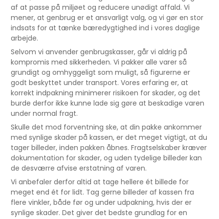
af at passe på miljøet og reducere unødigt affald. Vi
mener, at genbrug er et ansvarligt valg, og vi gør en stor
indsats for at tænke bæredygtighed ind i vores daglige
arbejde.
Selvom vi anvender genbrugskasser, går vi aldrig på
kompromis med sikkerheden. Vi pakker alle varer så
grundigt og omhyggeligt som muligt, så figurerne er
godt beskyttet under transport. Vores erfaring er, at
korrekt indpakning minimerer risikoen for skader, og det
burde derfor ikke kunne lade sig gøre at beskadige varen
under normal fragt.
Skulle det mod forventning ske, at din pakke ankommer
med synlige skader på kassen, er det meget vigtigt, at du
tager billeder, inden pakken åbnes. Fragtselskaber kræver
dokumentation for skader, og uden tydelige billeder kan
de desværre afvise erstatning af varen.
Vi anbefaler derfor altid at tage hellere ét billede for
meget end ét for lidt. Tag gerne billeder af kassen fra
flere vinkler, både før og under udpakning, hvis der er
synlige skader. Det giver det bedste grundlag for en