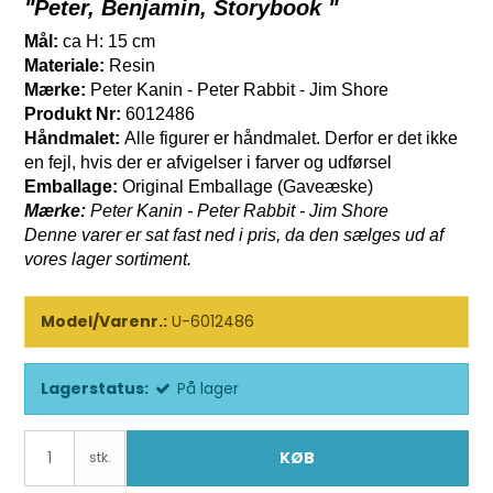
"Peter, Benjamin, Storybook "
Mål:
ca H: 15 cm
Materiale:
Resin
Mærke:
Peter Kanin - Peter Rabbit - Jim Shore
Produkt Nr:
6012486
Håndmalet:
Alle figurer er håndmalet. Derfor er det ikke
en fejl, hvis der er afvigelser i farver og udførsel
Emballage:
Original Emballage (Gaveæske)
Mærke:
Peter Kanin - Peter Rabbit - Jim Shore
Denne varer er sat fast ned i pris, da den sælges ud af
vores lager sortiment.
Model/Varenr.:
U-6012486
Lagerstatus:
På lager
KØB
stk.