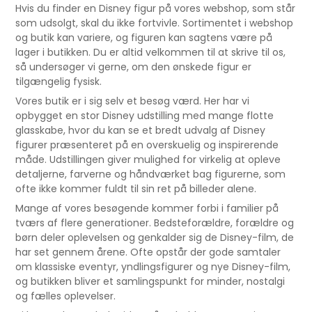
Hvis du finder en Disney figur på vores webshop, som står
som udsolgt, skal du ikke fortvivle. Sortimentet i webshop
og butik kan variere, og figuren kan sagtens være på
lager i butikken. Du er altid velkommen til at skrive til os,
så undersøger vi gerne, om den ønskede figur er
tilgængelig fysisk.
Vores butik er i sig selv et besøg værd. Her har vi
opbygget en stor Disney udstilling med mange flotte
glasskabe, hvor du kan se et bredt udvalg af Disney
figurer præsenteret på en overskuelig og inspirerende
måde. Udstillingen giver mulighed for virkelig at opleve
detaljerne, farverne og håndværket bag figurerne, som
ofte ikke kommer fuldt til sin ret på billeder alene.
Mange af vores besøgende kommer forbi i familier på
tværs af flere generationer. Bedsteforældre, forældre og
børn deler oplevelsen og genkalder sig de Disney-film, de
har set gennem årene. Ofte opstår der gode samtaler
om klassiske eventyr, yndlingsfigurer og nye Disney-film,
og butikken bliver et samlingspunkt for minder, nostalgi
og fælles oplevelser.