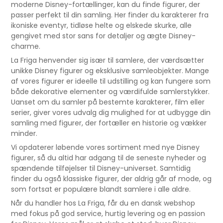
moderne Disney-fortællinger, kan du finde figurer, der
passer perfekt til din samling. Her finder du karakterer fra
ikoniske eventyr, tidløse helte og elskede skurke, alle
gengivet med stor sans for detaljer og ægte Disney-
charme.
La Friga henvender sig især til samlere, der værdsætter
unikke Disney figurer og eksklusive samleobjekter. Mange
af vores figurer er ideelle til udstilling og kan fungere som
både dekorative elementer og værdifulde samlerstykker.
Uanset om du samler på bestemte karakterer, film eller
serier, giver vores udvalg dig mulighed for at udbygge din
samling med figurer, der fortæller en historie og vækker
minder.
Vi opdaterer løbende vores sortiment med nye Disney
figurer, så du altid har adgang til de seneste nyheder og
spændende tilføjelser til Disney-universet. Samtidig
finder du også klassiske figurer, der aldrig går af mode, og
som fortsat er populære blandt samlere i alle aldre.
Når du handler hos La Friga, får du en dansk webshop
med fokus på god service, hurtig levering og en passion