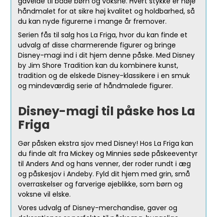
gaveidé til både børn og voksne. Hvert stykke er nøje
håndmalet for at sikre høj kvalitet og holdbarhed, så
du kan nyde figurerne i mange år fremover.
Serien fås til salg hos La Friga, hvor du kan finde et
udvalg af disse charmerende figurer og bringe
Disney-magi ind i dit hjem denne påske. Med Disney
by Jim Shore Tradition kan du kombinere kunst,
tradition og de elskede Disney-klassikere i en smuk
og mindeværdig serie af håndmalede figurer.
Disney-magi til påske hos La
Friga
Gør påsken ekstra sjov med Disney! Hos La Friga kan
du finde alt fra Mickey og Minnies søde påskeeventyr
til Anders And og hans venner, der roder rundt i æg
og påskesjov i Andeby. Fyld dit hjem med grin, små
overraskelser og farverige øjeblikke, som børn og
voksne vil elske.
Vores udvalg af Disney-merchandise, gaver og