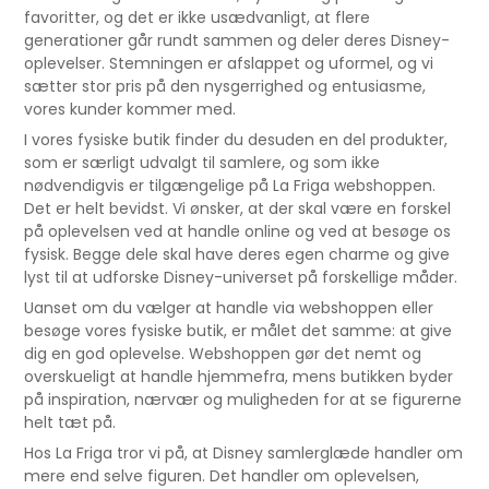
favoritter, og det er ikke usædvanligt, at flere
generationer går rundt sammen og deler deres Disney-
oplevelser. Stemningen er afslappet og uformel, og vi
sætter stor pris på den nysgerrighed og entusiasme,
vores kunder kommer med.
I vores fysiske butik finder du desuden en del produkter,
som er særligt udvalgt til samlere, og som ikke
nødvendigvis er tilgængelige på La Friga webshoppen.
Det er helt bevidst. Vi ønsker, at der skal være en forskel
på oplevelsen ved at handle online og ved at besøge os
fysisk. Begge dele skal have deres egen charme og give
lyst til at udforske Disney-universet på forskellige måder.
Uanset om du vælger at handle via webshoppen eller
besøge vores fysiske butik, er målet det samme: at give
dig en god oplevelse. Webshoppen gør det nemt og
overskueligt at handle hjemmefra, mens butikken byder
på inspiration, nærvær og muligheden for at se figurerne
helt tæt på.
Hos La Friga tror vi på, at Disney samlerglæde handler om
mere end selve figuren. Det handler om oplevelsen,