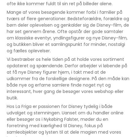
ofte ikke kommer fuldt til sin ret på billeder alene.
Mange af vores besøgende kommer forbi i familier på
tværs af flere generationer. Bedsteforældre, forældre og
børn deler oplevelsen og genkalder sig de Disney-film, de
har set gennem årene. Ofte opstår der gode samtaler
om klassiske eventyr, yndlingsfigurer og nye Disney-film,
og butikken bliver et samlingspunkt for minder, nostalgi
og fælles oplevelser.
Vi bestræber os hele tiden på at holde vores sortiment
opdateret og spændende. Derfor arbejder vi løbende på
at få nye Disney figurer hjem, i takt med at de
udkommer fra de forskellige designere. På den måde kan
både nye og erfarne samlere finde noget nyt og
interessant, hver gang de besøger vores webshop eller
butik.
Hos La Friga er passionen for Disney tydelig i både
udvalget og stemningen. Uanset om du handler online
eller besøger os i Nykøbing Falster, møder du en
forretning med kærlighed til Disney, fokus på
samleobjekter og lysten til at dele magien med vores