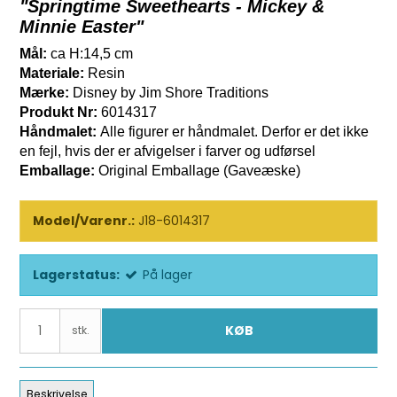
"Springtime Sweethearts - Mickey &
Minnie Easter"
Mål:
ca H:14,5 cm
Materiale:
Resin
Mærke:
Disney by Jim Shore Traditions
Produkt Nr:
6014317
Håndmalet:
Alle figurer er håndmalet. Derfor er det ikke
en fejl, hvis der er afvigelser i farver og udførsel
Emballage:
Original Emballage (Gaveæske)
Model/Varenr.:
J18-6014317
Lagerstatus:
På lager
KØB
stk.
Beskrivelse