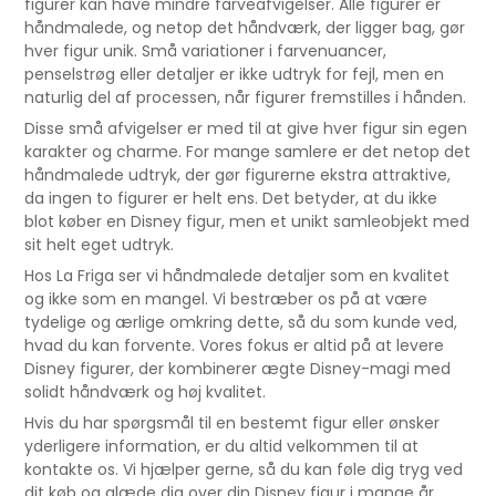
figurer kan have mindre farveafvigelser. Alle figurer er
håndmalede, og netop det håndværk, der ligger bag, gør
hver figur unik. Små variationer i farvenuancer,
penselstrøg eller detaljer er ikke udtryk for fejl, men en
naturlig del af processen, når figurer fremstilles i hånden.
Disse små afvigelser er med til at give hver figur sin egen
karakter og charme. For mange samlere er det netop det
håndmalede udtryk, der gør figurerne ekstra attraktive,
da ingen to figurer er helt ens. Det betyder, at du ikke
blot køber en Disney figur, men et unikt samleobjekt med
sit helt eget udtryk.
Hos La Friga ser vi håndmalede detaljer som en kvalitet
og ikke som en mangel. Vi bestræber os på at være
tydelige og ærlige omkring dette, så du som kunde ved,
hvad du kan forvente. Vores fokus er altid på at levere
Disney figurer, der kombinerer ægte Disney-magi med
solidt håndværk og høj kvalitet.
Hvis du har spørgsmål til en bestemt figur eller ønsker
yderligere information, er du altid velkommen til at
kontakte os. Vi hjælper gerne, så du kan føle dig tryg ved
dit køb og glæde dig over din Disney figur i mange år