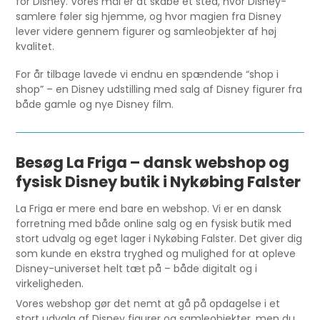
for Disney. Vores mål er at skabe et sted, hvor Disney-
samlere føler sig hjemme, og hvor magien fra Disney
lever videre gennem figurer og samleobjekter af høj
kvalitet.
For år tilbage lavede vi endnu en spændende “shop i
shop” – en Disney udstilling med salg af Disney figurer fra
både gamle og nye Disney film.
Besøg La Friga – dansk webshop og
fysisk Disney butik i Nykøbing Falster
La Friga er mere end bare en webshop. Vi er en dansk
forretning med både online salg og en fysisk butik med
stort udvalg og eget lager i Nykøbing Falster. Det giver dig
som kunde en ekstra tryghed og mulighed for at opleve
Disney-universet helt tæt på – både digitalt og i
virkeligheden.
Vores webshop gør det nemt at gå på opdagelse i et
stort udvalg af Disney figurer og samleobjekter, men du