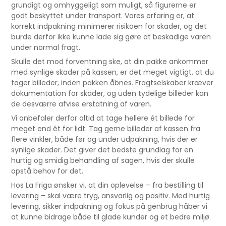
grundigt og omhyggeligt som muligt, så figurerne er
godt beskyttet under transport. Vores erfaring er, at
korrekt indpakning minimerer risikoen for skader, og det
burde derfor ikke kunne lade sig gøre at beskadige varen
under normal fragt.
Skulle det mod forventning ske, at din pakke ankommer
med synlige skader på kassen, er det meget vigtigt, at du
tager billeder, inden pakken åbnes. Fragtselskaber kræver
dokumentation for skader, og uden tydelige billeder kan
de desværre afvise erstatning af varen.
Vi anbefaler derfor altid at tage hellere ét billede for
meget end ét for lidt. Tag gerne billeder af kassen fra
flere vinkler, både før og under udpakning, hvis der er
synlige skader. Det giver det bedste grundlag for en
hurtig og smidig behandling af sagen, hvis der skulle
opstå behov for det.
Hos La Friga ønsker vi, at din oplevelse – fra bestilling til
levering – skal være tryg, ansvarlig og positiv. Med hurtig
levering, sikker indpakning og fokus på genbrug håber vi
at kunne bidrage både til glade kunder og et bedre miljø.