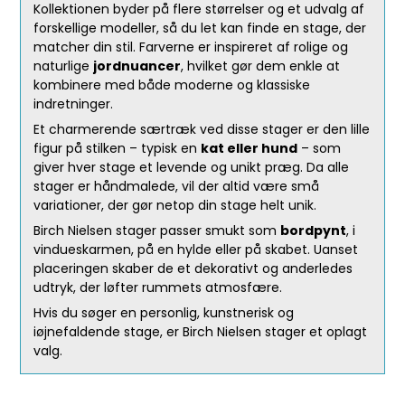
Kollektionen byder på flere størrelser og et udvalg af
forskellige modeller, så du let kan finde en stage, der
matcher din stil. Farverne er inspireret af rolige og
naturlige
jordnuancer
, hvilket gør dem enkle at
kombinere med både moderne og klassiske
indretninger.
Et charmerende særtræk ved disse stager er den lille
figur på stilken – typisk en
kat eller hund
– som
giver hver stage et levende og unikt præg. Da alle
stager er håndmalede, vil der altid være små
variationer, der gør netop din stage helt unik.
Birch Nielsen stager passer smukt som
bordpynt
, i
vindueskarmen, på en hylde eller på skabet. Uanset
placeringen skaber de et dekorativt og anderledes
udtryk, der løfter rummets atmosfære.
Hvis du søger en personlig, kunstnerisk og
iøjnefaldende stage, er Birch Nielsen stager et oplagt
valg.