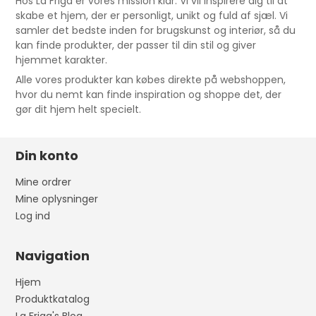
Hos La Friga er vores mission klar: Vi vil inspirere dig til at
skabe et hjem, der er personligt, unikt og fuld af sjæl. Vi
samler det bedste inden for brugskunst og interiør, så du
kan finde produkter, der passer til din stil og giver
hjemmet karakter.
Alle vores produkter kan købes direkte på webshoppen,
hvor du nemt kan finde inspiration og shoppe det, der
gør dit hjem helt specielt.
Din konto
Mine ordrer
Mine oplysninger
Log ind
Navigation
Hjem
Produktkatalog
La Friga's Blog