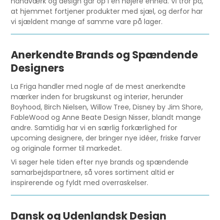
håndværk og design går op i en højere enhed. Vi tror på,
at hjemmet fortjener produkter med sjæl, og derfor har
vi sjældent mange af samme vare på lager.
Anerkendte Brands og Spændende
Designers
La Friga handler med nogle af de mest anerkendte
mærker inden for brugskunst og interiør, herunder
Boyhood, Birch Nielsen, Willow Tree, Disney by Jim Shore,
FableWood og Anne Beate Design Nisser, blandt mange
andre. Samtidig har vi en særlig forkærlighed for
upcoming designere, der bringer nye idéer, friske farver
og originale former til markedet.
Vi søger hele tiden efter nye brands og spændende
samarbejdspartnere, så vores sortiment altid er
inspirerende og fyldt med overraskelser.
Dansk og Udenlandsk Design