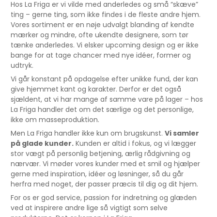
Hos La Friga er vi vilde med anderledes og små “skæve”
ting – gerne ting, som ikke findes i de fleste andre hjem.
Vores sortiment er en nøje udvalgt blanding af kendte
mærker og mindre, ofte ukendte designere, som tør
tænke anderledes. Vi elsker upcoming design og er ikke
bange for at tage chancer med nye idéer, former og
udtryk.
Vi går konstant på opdagelse efter unikke fund, der kan
give hjemmet kant og karakter. Derfor er det også
sjældent, at vi har mange af samme vare på lager – hos
La Friga handler det om det særlige og det personlige,
ikke om masseproduktion.
Men La Friga handler ikke kun om brugskunst.
Vi samler
på glade kunder.
Kunden er altid i fokus, og vi lægger
stor vægt på personlig betjening, ærlig rådgivning og
nærvær. Vi møder vores kunder med et smil og hjælper
gerne med inspiration, idéer og løsninger, så du går
herfra med noget, der passer præcis til dig og dit hjem.
For os er god service, passion for indretning og glæden
ved at inspirere andre lige så vigtigt som selve