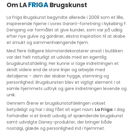
FRIGA
Om LA
Brugskunst
La Friga Brugskunst begyndte allerede i 2008 som et lille,
inspirerende hjørne i vores Garant-forretning i Nykøbing F.
Dengang var formålet at give kunder, som var på udkig
efter nye gulve og gardiner, ekstra inspiration til at skabe
et smukt og sammenhængende hjem.
Med flere tidligere blomsterdekoratører ansat i butikken
var det helt naturligt at udvide med en egentlig
brugskunstafdeling. Her kunne vi tage indretningen et
skridt videre end de store linjer og arbejde med
detaljerne – dem der skaber hygge, stemning og
personlighed. Brugskunsten blev et vigtigt element i at
samle hjemmets udtryk og gøre indretningen levende og
unik.
Gennem årene er brugskunstafdelingen vokset
betydeligt og har i dag fået sit eget navn:
La Friga
. I dag
forhandler vi et bredt udvalg af spændende brugskunst
samt udvalgte Disney-produkter, der bringer både
nostalgi, glæde og personlighed ind i hjemmet.