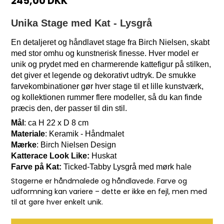
245,00 DKK
Unika Stage med Kat - Lysgrå
En detaljeret og håndlavet stage fra Birch Nielsen, skabt
med stor omhu og kunstnerisk finesse. Hver model er
unik og prydet med en charmerende kattefigur på stilken,
det giver et legende og dekorativt udtryk. De smukke
farvekombinationer gør hver stage til et lille kunstværk,
og kollektionen rummer flere modeller, så du kan finde
præcis den, der passer til din stil.
Mål
: ca H 22 x D 8 cm
Materiale
: Keramik - Håndmalet
Mærke
: Birch Nielsen Design
Katterace Look Like:
Huskat
Farve på Kat:
Ticked-Tabby Lysgrå med mørk hale
Stagerne er håndmalede og håndlavede. Farve og
udformning kan variere – dette er ikke en fejl, men med
til at gøre hver enkelt unik.