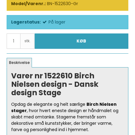
Model/Varenr.:
BN-1522630-Gr
Lagerstatus:
På lager
KØB
stk.
Beskrivelse
Varer nr 1522610 Birch
Nielsen design - Dansk
design Stage
Opdag de elegante og helt særlige
Birch Nielsen
stager
, hvor hvert eneste design er håndmalet og
skabt med omtanke. Stagerne fremstår som
dekorative små kunststykker, der bringer varme,
farve og personlighed ind i hjemmet.