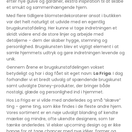
efter nye gulve og gardiner, ekstra inspiration til at skabe
et smukt og sammenhængende hjem.
Med flere tidligere blomsterdekoratører ansat i butikken
var det helt naturligt at udvide med en egentlig
brugskunstafdeling. Her kunne vi tage indretningen et
skridt videre end de store linjer og arbejde med
detaljerne – dem der skaber hygge, stemning og
personlighed. Brugskunsten blev et vigtigt element i at
samle hjemmets udtryk og gøre indretningen levende og
unik.
Gennem årene er brugskunstafdelingen vokset
betydeligt og har i dag fået sit eget navn:
La Friga
. I dag
forhandler vi et bredt udvalg af spændende brugskunst
samt udvalgte Disney-produkter, der bringer både
nostalgi, glæde og personlighed ind i hjemmet.
Hos La Friga er vi vilde med anderledes og små “skæve”
ting – gerne ting, som ikke findes i de fleste andre hjem.
Vores sortiment er en nøje udvalgt blanding af kendte
mærker og mindre, ofte ukendte designere, som tør
tænke anderledes. Vi elsker upcoming design og er ikke
bange for at tage chancer med nye idéer, former og