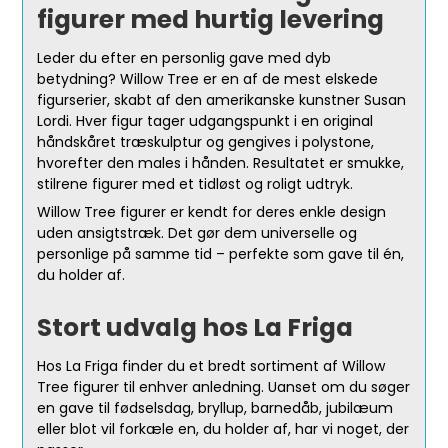
figurer med hurtig levering
Leder du efter en personlig gave med dyb
betydning? Willow Tree er en af de mest elskede
figurserier, skabt af den amerikanske kunstner Susan
Lordi. Hver figur tager udgangspunkt i en original
håndskåret træskulptur og gengives i polystone,
hvorefter den males i hånden. Resultatet er smukke,
stilrene figurer med et tidløst og roligt udtryk.
Willow Tree figurer er kendt for deres enkle design
uden ansigtstræk. Det gør dem universelle og
personlige på samme tid – perfekte som gave til én,
du holder af.
Stort udvalg hos La Friga
Hos La Friga finder du et bredt sortiment af Willow
Tree figurer til enhver anledning. Uanset om du søger
en gave til fødselsdag, bryllup, barnedåb, jubilæum
eller blot vil forkæle en, du holder af, har vi noget, der