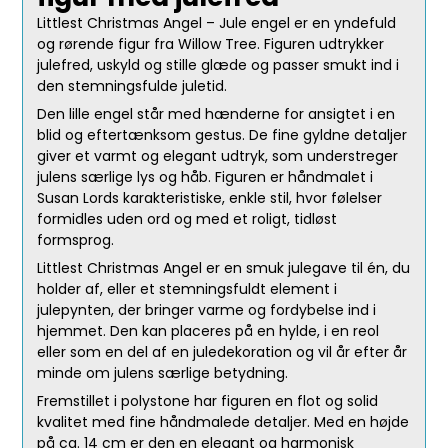
Littlest Christmas Angel – Jule engel er en yndefuld
og rørende figur fra Willow Tree. Figuren udtrykker
julefred, uskyld og stille glæde og passer smukt ind i
den stemningsfulde juletid.
Den lille engel står med hænderne for ansigtet i en
blid og eftertænksom gestus. De fine gyldne detaljer
giver et varmt og elegant udtryk, som understreger
julens særlige lys og håb. Figuren er håndmalet i
Susan Lords karakteristiske, enkle stil, hvor følelser
formidles uden ord og med et roligt, tidløst
formsprog.
Littlest Christmas Angel er en smuk julegave til én, du
holder af, eller et stemningsfuldt element i
julepynten, der bringer varme og fordybelse ind i
hjemmet. Den kan placeres på en hylde, i en reol
eller som en del af en juledekoration og vil år efter år
minde om julens særlige betydning.
Fremstillet i polystone har figuren en flot og solid
kvalitet med fine håndmalede detaljer. Med en højde
på ca. 14 cm er den en elegant og harmonisk