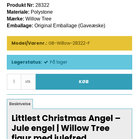
Produkt Nr:
28322
Materiale:
Polystone
Mærke:
Willow Tree
Emballage:
Original Emballage (Gaveæske)
Model/Varenr.:
GB-Willow-28322-F
Lagerstatus:
På lager
KØB
stk.
Beskrivelse
Littlest Christmas Angel –
Jule engel | Willow Tree
figur med julefred