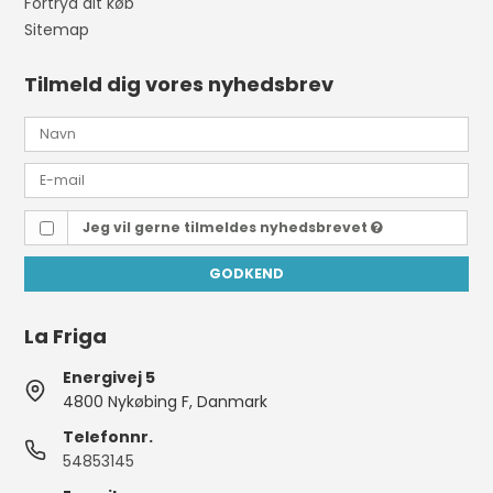
Fortryd dit køb
Sitemap
Tilmeld dig vores nyhedsbrev
Jeg vil gerne tilmeldes nyhedsbrevet
GODKEND
La Friga
Energivej 5
4800 Nykøbing F, Danmark
Telefonnr.
54853145