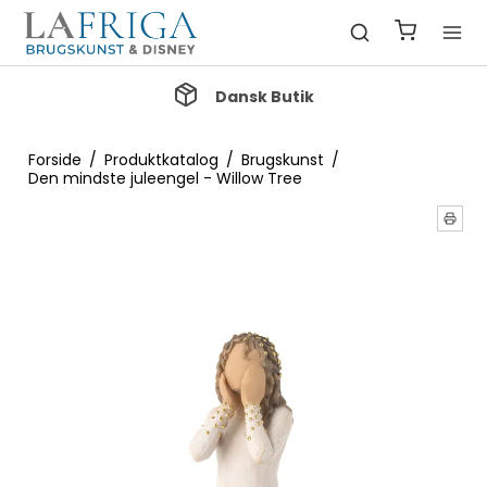
Gratis Fragt ved køb over 1000 kr.
Forside
/
Produktkatalog
/
Brugskunst
/
Den mindste juleengel - Willow Tree