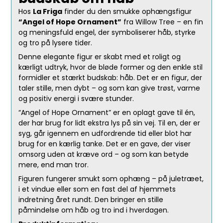
Hos
La Friga
finder du den smukke ophængsfigur
“Angel of Hope Ornament”
fra Willow Tree – en fin
og meningsfuld engel, der symboliserer håb, styrke
og tro på lysere tider.
Denne elegante figur er skabt med et roligt og
kærligt udtryk, hvor de bløde former og den enkle stil
formidler et stærkt budskab: håb. Det er en figur, der
taler stille, men dybt – og som kan give trøst, varme
og positiv energi i svære stunder.
“Angel of Hope Ornament” er en oplagt gave til én,
der har brug for lidt ekstra lys på sin vej. Til en, der er
syg, går igennem en udfordrende tid eller blot har
brug for en kærlig tanke. Det er en gave, der viser
omsorg uden at kræve ord – og som kan betyde
mere, end man tror.
Figuren fungerer smukt som ophæng – på juletræet,
i et vindue eller som en fast del af hjemmets
indretning året rundt. Den bringer en stille
påmindelse om håb og tro ind i hverdagen.