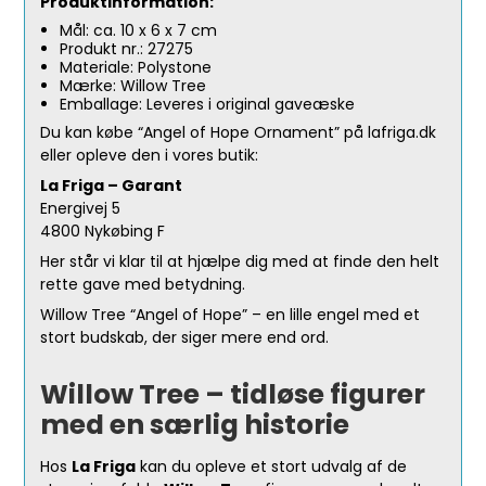
Produktinformation:
Mål: ca. 10 x 6 x 7 cm
Produkt nr.: 27275
Materiale: Polystone
Mærke: Willow Tree
Emballage: Leveres i original gaveæske
Du kan købe “Angel of Hope Ornament” på lafriga.dk
eller opleve den i vores butik:
La Friga – Garant
Energivej 5
4800 Nykøbing F
Her står vi klar til at hjælpe dig med at finde den helt
rette gave med betydning.
Willow Tree “Angel of Hope” – en lille engel med et
stort budskab, der siger mere end ord.
Willow Tree – tidløse figurer
med en særlig historie
Hos
La Friga
kan du opleve et stort udvalg af de