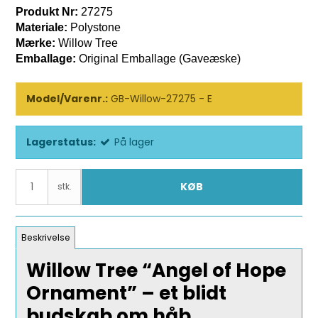
Produkt Nr:
27275
Materiale:
Polystone
Mærke:
Willow Tree
Emballage:
Original Emballage (Gaveæske)
Model/Varenr.:
GB-Willow-27275 - E
Lagerstatus:
På lager
KØB
stk.
Beskrivelse
Willow Tree “Angel of Hope
Ornament” – et blidt
budskab om håb