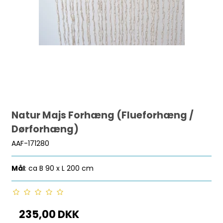
Natur Majs Forhæng (Flueforhæng /
Dørforhæng)
AAF-171280
Mål
: ca B 90 x L 200 cm
235,00 DKK