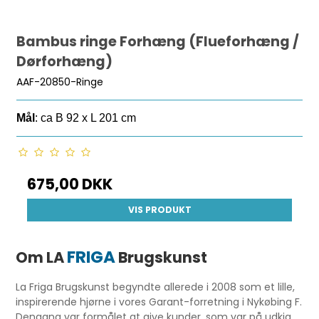
Bambus ringe Forhæng (Flueforhæng /
Dørforhæng)
AAF-20850-Ringe
Mål
: ca B 92 x L 201 cm
675,00 DKK
VIS PRODUKT
FRIGA
Om LA
Brugskunst
La Friga Brugskunst begyndte allerede i 2008 som et lille,
inspirerende hjørne i vores Garant-forretning i Nykøbing F.
Dengang var formålet at give kunder, som var på udkig