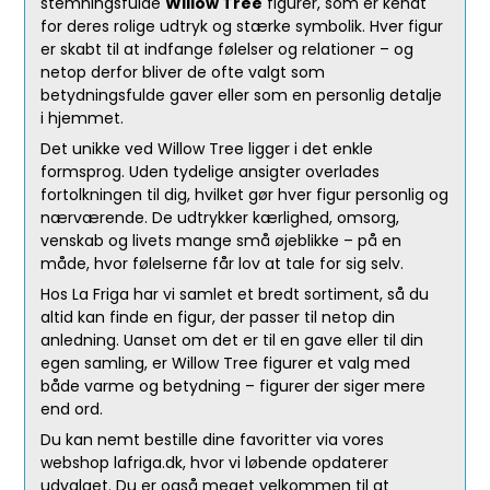
stemningsfulde
Willow Tree
figurer, som er kendt
for deres rolige udtryk og stærke symbolik. Hver figur
er skabt til at indfange følelser og relationer – og
netop derfor bliver de ofte valgt som
betydningsfulde gaver eller som en personlig detalje
i hjemmet.
Det unikke ved Willow Tree ligger i det enkle
formsprog. Uden tydelige ansigter overlades
fortolkningen til dig, hvilket gør hver figur personlig og
nærværende. De udtrykker kærlighed, omsorg,
venskab og livets mange små øjeblikke – på en
måde, hvor følelserne får lov at tale for sig selv.
Hos La Friga har vi samlet et bredt sortiment, så du
altid kan finde en figur, der passer til netop din
anledning. Uanset om det er til en gave eller til din
egen samling, er Willow Tree figurer et valg med
både varme og betydning – figurer der siger mere
end ord.
Du kan nemt bestille dine favoritter via vores
webshop lafriga.dk, hvor vi løbende opdaterer
udvalget. Du er også meget velkommen til at