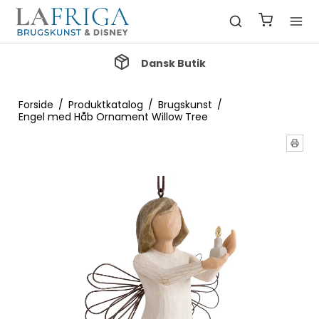
k Butik
Gratis Fragt ved køb 
Forside
/
Produktkatalog
/
Brugskunst
/
Engel med Håb Ornament Willow Tree