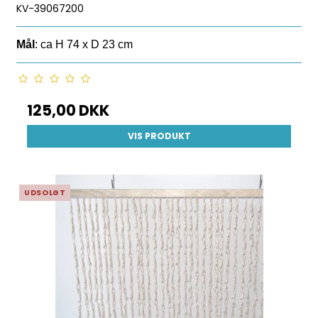
KV-39067200
Mål
: ca H 74 x D 23 cm
125,00 DKK
VIS PRODUKT
UDSOLGT