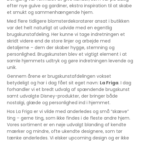
efter nye gulve og gardiner, ekstra inspiration til at skabe
et smukt og sammenhængende hjem.
Med flere tidligere blomsterdekoratører ansat i butikken
var det helt naturligt at udvide med en egentlig
brugskunstafdeling. Her kunne vi tage indretningen et
skridt videre end de store linjer og arbejde med
detaljerne – dem der skaber hygge, stemning og
personlighed. Brugskunsten blev et vigtigt element i at
samle hjemmets udtryk og gøre indretningen levende og
unik.
Gennem årene er brugskunstafdelingen vokset
betydeligt og har i dag fået sit eget navn:
La Friga
. I dag
forhandler vi et bredt udvalg af spændende brugskunst
samt udvalgte Disney-produkter, der bringer både
nostalgi, glæde og personlighed ind i hjemmet.
Hos La Friga er vi vilde med anderledes og små “skæve”
ting – gerne ting, som ikke findes i de fleste andre hjem.
Vores sortiment er en nøje udvalgt blanding af kendte
mærker og mindre, ofte ukendte designere, som tør
tænke anderledes. Vi elsker upcoming design og er ikke