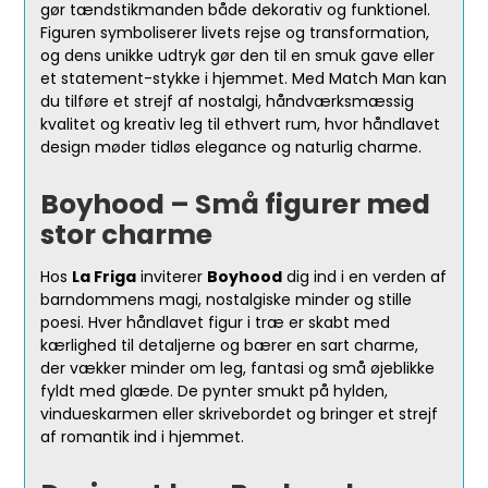
gør tændstikmanden både dekorativ og funktionel.
Figuren symboliserer livets rejse og transformation,
og dens unikke udtryk gør den til en smuk gave eller
et statement-stykke i hjemmet. Med Match Man kan
du tilføre et strejf af nostalgi, håndværksmæssig
kvalitet og kreativ leg til ethvert rum, hvor håndlavet
design møder tidløs elegance og naturlig charme.
Boyhood – Små figurer med
stor charme
Hos
La Friga
inviterer
Boyhood
dig ind i en verden af
barndommens magi, nostalgiske minder og stille
poesi. Hver håndlavet figur i træ er skabt med
kærlighed til detaljerne og bærer en sart charme,
der vækker minder om leg, fantasi og små øjeblikke
fyldt med glæde. De pynter smukt på hylden,
vindueskarmen eller skrivebordet og bringer et strejf
af romantik ind i hjemmet.