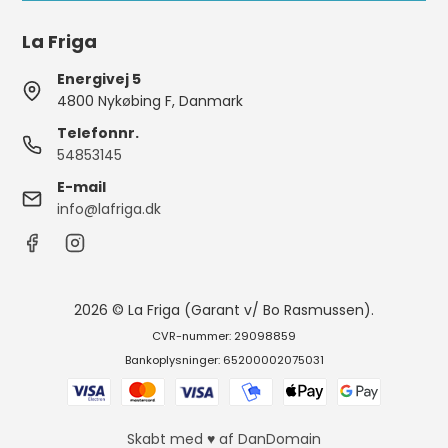
La Friga
Energivej 5
4800 Nykøbing F, Danmark
Telefonnr.
54853145
E-mail
info@lafriga.dk
2026 © La Friga (Garant v/ Bo Rasmussen).
CVR-nummer: 29098859
Bankoplysninger: 65200002075031
Skabt med ♥ af DanDomain