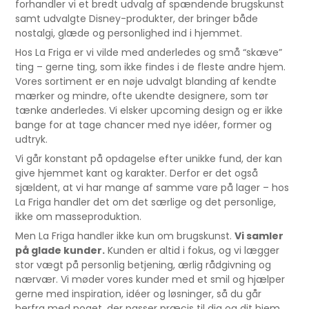
forhandler vi et bredt udvalg af spændende brugskunst
samt udvalgte Disney-produkter, der bringer både
nostalgi, glæde og personlighed ind i hjemmet.
Hos La Friga er vi vilde med anderledes og små “skæve”
ting – gerne ting, som ikke findes i de fleste andre hjem.
Vores sortiment er en nøje udvalgt blanding af kendte
mærker og mindre, ofte ukendte designere, som tør
tænke anderledes. Vi elsker upcoming design og er ikke
bange for at tage chancer med nye idéer, former og
udtryk.
Vi går konstant på opdagelse efter unikke fund, der kan
give hjemmet kant og karakter. Derfor er det også
sjældent, at vi har mange af samme vare på lager – hos
La Friga handler det om det særlige og det personlige,
ikke om masseproduktion.
Men La Friga handler ikke kun om brugskunst.
Vi samler
på glade kunder.
Kunden er altid i fokus, og vi lægger
stor vægt på personlig betjening, ærlig rådgivning og
nærvær. Vi møder vores kunder med et smil og hjælper
gerne med inspiration, idéer og løsninger, så du går
herfra med noget, der passer præcis til dig og dit hjem.