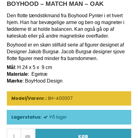
BOYHOOD – MATCH MAN – OAK
Den flotte tændstikmand fra Boyhood Pynter i et hvert
hjem. Han har bevægelige arme og ben og magneter i
fødderne til at holde balancen. Kan også gå op af
køleskab eller på andre magnetiske overflader.
Boyhood er en skøn stilfuld serie af figurer designet af
Designer Jakob Burgsø. Jacob Burgsø designer sjove
flotte figurer med minder fra barndommen.
Mål
: H 24 x 5 x 9 cm
Materiale
: Egetræ
Mærke
: BoyHood Design
Model/Varenr.:
BH-400007
Lagerstatus:
På lager
KØB
stk.