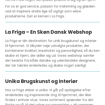
For os er god service, passion for indretning og glæden
ved at inspirere andre lige så vigtigt som selve
produkterne. Det er kernen i La Friga.
La Friga – En Skøn Dansk Webshop
La Friga er din destination for unik brugskunst og interiør
til hjemmet. Vi tilbyder nøje udvalgte produkter, der
kombinerer kvalitet, kreativitet og personlighed, så du kan
skabe et hjem, der skiller sig ud. Vores webshop samler
det bedste fra både danske og udenlandske designere,
der tør tænke anderledes og skabe noget særligt.
Unika Brugskunst og Interiør
Hos La Friga elsker vi unika. Vi går på opdagelse efter
anderledes og inspirerende ting til hjemmet, der ikke
findes i enhver stue. Vores sortiment spænder fra det
flotte og rå, til det rolige og romantiske – alt sammen