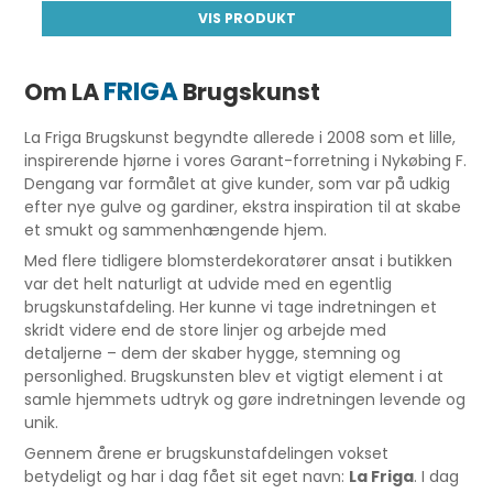
VIS PRODUKT
FRIGA
Om LA
Brugskunst
La Friga Brugskunst begyndte allerede i 2008 som et lille,
inspirerende hjørne i vores Garant-forretning i Nykøbing F.
Dengang var formålet at give kunder, som var på udkig
efter nye gulve og gardiner, ekstra inspiration til at skabe
et smukt og sammenhængende hjem.
Med flere tidligere blomsterdekoratører ansat i butikken
var det helt naturligt at udvide med en egentlig
brugskunstafdeling. Her kunne vi tage indretningen et
skridt videre end de store linjer og arbejde med
detaljerne – dem der skaber hygge, stemning og
personlighed. Brugskunsten blev et vigtigt element i at
samle hjemmets udtryk og gøre indretningen levende og
unik.
Gennem årene er brugskunstafdelingen vokset
betydeligt og har i dag fået sit eget navn:
La Friga
. I dag