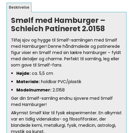
Beskrivelse
Smølf med Hamburger –
Schleich Patineret 2.0158
Tilføj sjov og hygge til Smølf-samlingen med Smølf
med Hamburger! Denne håndmalede og patinerede
figur viser en Smølf med sin lækre hamburger – fyldt
med detaljer og charme. Perfekt til samling, leg eller
som gave til Smølf-fans.
Højde:
ca. 5,5 cm
Materiale:
holdbar PVC/plastik
Modelnummer:
2.0158
Gør din Smølf-samling endnu sjovere med Smølf
med Hamburger!
Alkymist Smølf klar til fysik eksperimenter. En alkymist
var en tidlig videnskabs- og filosofiforsker, der
blandede kemi, metallurgi, fysik, medicin, astrologi,
mystik og kunst.