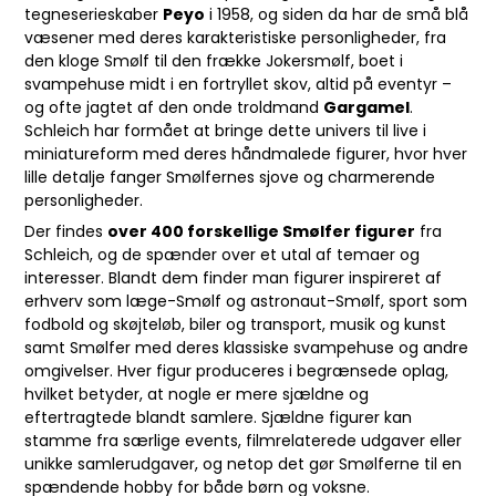
tegneserieskaber
Peyo
i 1958, og siden da har de små blå
væsener med deres karakteristiske personligheder, fra
den kloge Smølf til den frække Jokersmølf, boet i
svampehuse midt i en fortryllet skov, altid på eventyr –
og ofte jagtet af den onde troldmand
Gargamel
.
Schleich har formået at bringe dette univers til live i
miniatureform med deres håndmalede figurer, hvor hver
lille detalje fanger Smølfernes sjove og charmerende
personligheder.
Der findes
over 400 forskellige Smølfer figurer
fra
Schleich, og de spænder over et utal af temaer og
interesser. Blandt dem finder man figurer inspireret af
erhverv som læge-Smølf og astronaut-Smølf, sport som
fodbold og skøjteløb, biler og transport, musik og kunst
samt Smølfer med deres klassiske svampehuse og andre
omgivelser. Hver figur produceres i begrænsede oplag,
hvilket betyder, at nogle er mere sjældne og
eftertragtede blandt samlere. Sjældne figurer kan
stamme fra særlige events, filmrelaterede udgaver eller
unikke samlerudgaver, og netop det gør Smølferne til en
spændende hobby for både børn og voksne.