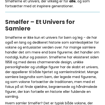
Smølferne et univers, der virkelig er for
alle
, og som
fortsætter med at inspirere generationer.
Smølfer – Et Univers for
Samlere
Smølferne er ikke kun et univers for børn og leg – de har
også en lang og dedikeret historie som samleobjekter for
voksne og entusiaster verden over. For mange samlere
handler det om mere end bare figurerne; det handler om
nostalgi, kultur og passion. Smølferne har eksisteret siden
1958 og med deres charmerende design, unikke
personligheder og utallige figurer har de skabt et univers,
der appellerer til både hjertet og samlerinstinktet. Mange
samlere begyndte som børn, der legede med figurerne,
og som voksne fortsætter de traditionen, men med et
fokus på at finde sjældne, begrænsede og håndmalede
figurer, der kan fortælle en historie eller fuldende en
samling.
Hvem samler Smølfer? Det er typisk både voksne, der