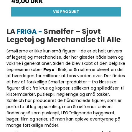
49,00 DKK
VIS PRODUKT
LA
Smølfer – Sjovt
FRIGA -
Legetøj og Merchandise til Alle
Smølferne er ikke kun små figurer – de er et helt univers
af legetøj og merchandise, der har glædet både børn og
voksne i generationer. Siden de blev skabt af den belgiske
tegneserieskaber
Peyo
i 1958, er Smølferne blevet en del
af hverdagen for millioner af fans verden over. Der findes
et hav af forskellige Smølfer-produkter – fra klassiske
figurer til alt fra krus og kopper, spillekort og spilledåser, til
klistermærker, puslespil, nøgleringe og små tasker.
Schleich har produceret de håndmalede figurer, som er
perfekte til leg og samling, men Smølfernes univers
findes også som puslespil, LEGO-lignende byggesæt,
bøger, film og serier, så man kan opleve eventyrene på
mange forskellige måder.