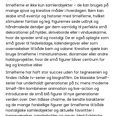
Smølferne er ikke kun samlerobjekter – de kan bruges på
mange sjove og kreative måder i hverdagen. Børn kan
skabe små eventyr og historier med Smølferne, hvilket
stimulerer fantasi og leg. Figurernes søde udtryk og
håndmalede detaljer gør dem samtidig til perfekte små
dekorationer på hylder, skriveborde eller i vindueskarme,
hvor de spreder smil og nostalgi. De er også oplagte som
små gaver til fødselsdage, kalendergaver eller som
overraskelser til både børn og voksne. Kreative sjæle kan
bruge Smølferne i miniaturehaver, dioramaer eller andre
hobbyprojekter, hvor de små figurer bliver centrum for
leg og kreative idéer.
Smølferne har haft stor succes uden for tegneserien og
findes i både tv-serier og biograffilm. De klassiske Smølf-
serier har underholdt generationer på tv, mens moderne
Smølf-film kombinerer animation og live-action og
introducerer de små blå figurer til nye generationer
verden over. Den tidløse charme, de kendte karakterer
og de mange forskellige figurer gør Smølferne til både
nostalgiske samleobjekter og aktuelle favoritter i
børneværelser, samlerhylder og gaver. Med Schleichs