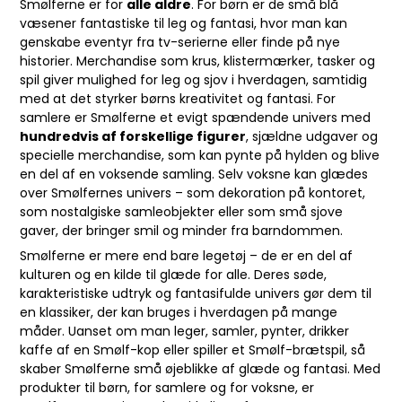
Smølferne er for
alle aldre
. For børn er de små blå
væsener fantastiske til leg og fantasi, hvor man kan
genskabe eventyr fra tv-serierne eller finde på nye
historier. Merchandise som krus, klistermærker, tasker og
spil giver mulighed for leg og sjov i hverdagen, samtidig
med at det styrker børns kreativitet og fantasi. For
samlere er Smølferne et evigt spændende univers med
hundredvis af forskellige figurer
, sjældne udgaver og
specielle merchandise, som kan pynte på hylden og blive
en del af en voksende samling. Selv voksne kan glædes
over Smølfernes univers – som dekoration på kontoret,
som nostalgiske samleobjekter eller som små sjove
gaver, der bringer smil og minder fra barndommen.
Smølferne er mere end bare legetøj – de er en del af
kulturen og en kilde til glæde for alle. Deres søde,
karakteristiske udtryk og fantasifulde univers gør dem til
en klassiker, der kan bruges i hverdagen på mange
måder. Uanset om man leger, samler, pynter, drikker
kaffe af en Smølf-kop eller spiller et Smølf-brætspil, så
skaber Smølferne små øjeblikke af glæde og fantasi. Med
produkter til børn, for samlere og for voksne, er