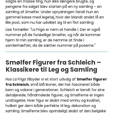
solgte en masse ting, hun ikke længere brugte, og
pengene fra salget blev starten på en ny samling – en
samling af Smølfer. Under oprydningen fandt hun en
gammel kasse med legetøj, hvor der blandt andet lå en
lille post, som nu har udviklet sig til en flot samling.
Lise fortæller: "La Friga er nem at handle i. Der er også
nummer på de forskellige Smølfer, og når de kommer
hjem til min samling, er de nemme at finde i
samlerhæftet, da de sætter nummer på poserne."
Smølfer Figurer fra Schleich –
Klassikere til Leg og Samling
Hos La Friga tilbyder vi et stort udvalg af
Smølfer figurer
fra Schleich
, små blå ikoner, der har fascineret både
børn og voksne i generationer. Schleich er kendt for sine
detaljerede, håndmalede figurer, og Smølferne er ingen
undtagelse. Hver figur er skabt med omhu og kvalitet,
hvilket gør dem både perfekte til leg, dekoration og
samling. Smølferne blev oprindeligt skabt af den belgiske