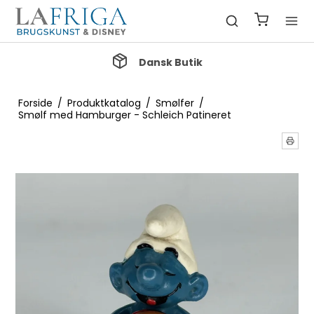
Gratis Fragt ved køb over 1000 kr.
Forside
/
Produktkatalog
/
Smølfer
/
Smølf med Hamburger - Schleich Patineret