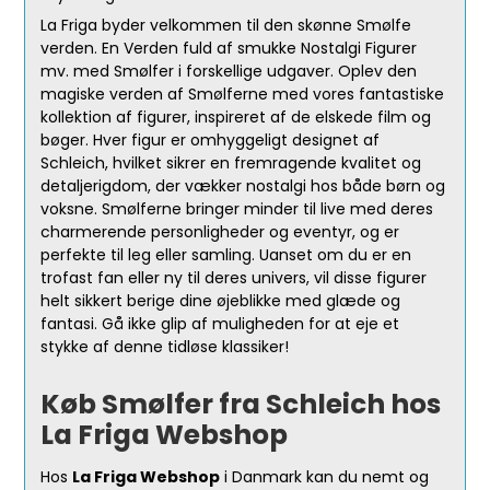
La Friga byder velkommen til den skønne Smølfe
verden. En Verden fuld af smukke Nostalgi Figurer
mv. med Smølfer i forskellige udgaver. Oplev den
magiske verden af Smølferne med vores fantastiske
kollektion af figurer, inspireret af de elskede film og
bøger. Hver figur er omhyggeligt designet af
Schleich, hvilket sikrer en fremragende kvalitet og
detaljerigdom, der vækker nostalgi hos både børn og
voksne. Smølferne bringer minder til live med deres
charmerende personligheder og eventyr, og er
perfekte til leg eller samling. Uanset om du er en
trofast fan eller ny til deres univers, vil disse figurer
helt sikkert berige dine øjeblikke med glæde og
fantasi. Gå ikke glip af muligheden for at eje et
stykke af denne tidløse klassiker!
Køb Smølfer fra Schleich hos
La Friga Webshop
Hos
La Friga Webshop
i Danmark kan du nemt og