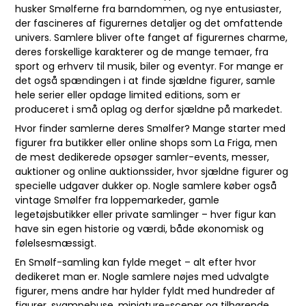
husker Smølferne fra barndommen, og nye entusiaster,
der fascineres af figurernes detaljer og det omfattende
univers. Samlere bliver ofte fanget af figurernes charme,
deres forskellige karakterer og de mange temaer, fra
sport og erhverv til musik, biler og eventyr. For mange er
det også spændingen i at finde sjældne figurer, samle
hele serier eller opdage limited editions, som er
produceret i små oplag og derfor sjældne på markedet.
Hvor finder samlerne deres Smølfer? Mange starter med
figurer fra butikker eller online shops som La Friga, men
de mest dedikerede opsøger samler-events, messer,
auktioner og online auktionssider, hvor sjældne figurer og
specielle udgaver dukker op. Nogle samlere køber også
vintage Smølfer fra loppemarkeder, gamle
legetøjsbutikker eller private samlinger – hver figur kan
have sin egen historie og værdi, både økonomisk og
følelsesmæssigt.
En Smølf-samling kan fylde meget – alt efter hvor
dedikeret man er. Nogle samlere nøjes med udvalgte
figurer, mens andre har hylder fyldt med hundreder af
figurer, svampehuse, miniature-scener og tilhørende