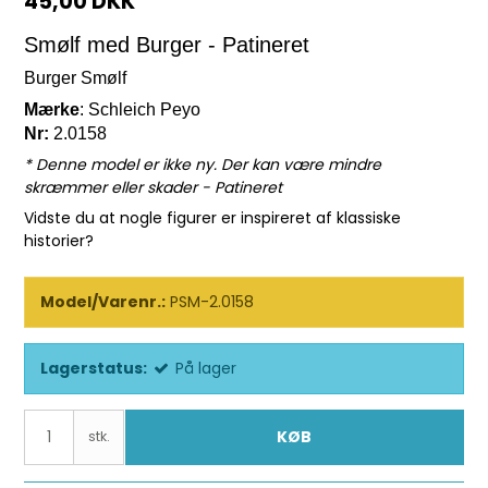
45,00 DKK
Smølf med Burger - Patineret
Burger Smølf
Mærke
: Schleich Peyo
Nr:
2.0158
* Denne model er ikke ny. Der kan være mindre
skræmmer eller skader - Patineret
Vidste du at nogle figurer er inspireret af klassiske
historier?
Model/Varenr.:
PSM-2.0158
Lagerstatus:
På lager
KØB
stk.