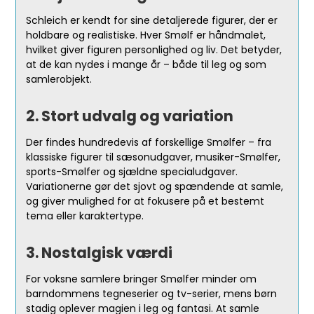
Schleich er kendt for sine detaljerede figurer, der er
holdbare og realistiske. Hver Smølf er håndmalet,
hvilket giver figuren personlighed og liv. Det betyder,
at de kan nydes i mange år – både til leg og som
samlerobjekt.
2. Stort udvalg og variation
Der findes hundredevis af forskellige Smølfer – fra
klassiske figurer til sæsonudgaver, musiker-Smølfer,
sports-Smølfer og sjældne specialudgaver.
Variationerne gør det sjovt og spændende at samle,
og giver mulighed for at fokusere på et bestemt
tema eller karaktertype.
3. Nostalgisk værdi
For voksne samlere bringer Smølfer minder om
barndommens tegneserier og tv-serier, mens børn
stadig oplever magien i leg og fantasi. At samle