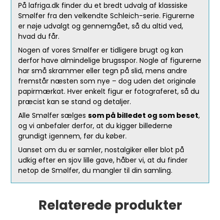
På lafriga.dk finder du et bredt udvalg af klassiske
Smølfer fra den velkendte Schleich-serie. Figurerne
er nøje udvalgt og gennemgået, så du altid ved,
hvad du får.
Nogen af vores Smølfer er tidligere brugt og kan
derfor have almindelige brugsspor. Nogle af figurerne
har små skrammer eller tegn på slid, mens andre
fremstår næsten som nye – dog uden det originale
papirmærkat. Hver enkelt figur er fotograferet, så du
præcist kan se stand og detaljer.
Alle Smølfer sælges
som på billedet og som beset
,
og vi anbefaler derfor, at du kigger billederne
grundigt igennem, før du køber.
Uanset om du er samler, nostalgiker eller blot på
udkig efter en sjov lille gave, håber vi, at du finder
netop de Smølfer, du mangler til din samling.
Relaterede produkter