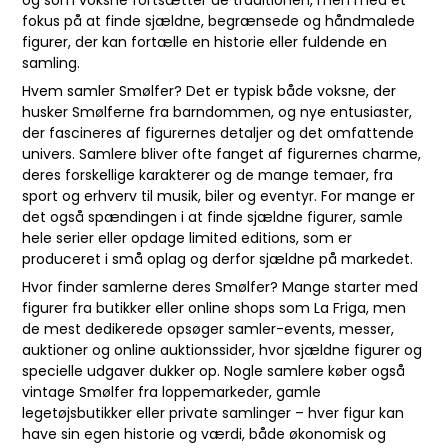
og som voksne fortsætter de traditionen, men med et
fokus på at finde sjældne, begrænsede og håndmalede
figurer, der kan fortælle en historie eller fuldende en
samling.
Hvem samler Smølfer? Det er typisk både voksne, der
husker Smølferne fra barndommen, og nye entusiaster,
der fascineres af figurernes detaljer og det omfattende
univers. Samlere bliver ofte fanget af figurernes charme,
deres forskellige karakterer og de mange temaer, fra
sport og erhverv til musik, biler og eventyr. For mange er
det også spændingen i at finde sjældne figurer, samle
hele serier eller opdage limited editions, som er
produceret i små oplag og derfor sjældne på markedet.
Hvor finder samlerne deres Smølfer? Mange starter med
figurer fra butikker eller online shops som La Friga, men
de mest dedikerede opsøger samler-events, messer,
auktioner og online auktionssider, hvor sjældne figurer og
specielle udgaver dukker op. Nogle samlere køber også
vintage Smølfer fra loppemarkeder, gamle
legetøjsbutikker eller private samlinger – hver figur kan
have sin egen historie og værdi, både økonomisk og