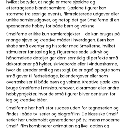
hvilket betyder, at nogle er mere sjældne og
eftertragtede blandt samlere. Sjældne figurer kan
stamme fra særlige events, filmrelaterede udgaver eller
unikke samlerudgaver, og netop det gør Smølferne til en
spændende hobby for både børn og voksne.
Smølferne er ikke kun samlerobjekter – de kan bruges på
mange sjove og kreative måder i hverdagen. Børn kan
skabe små eventyr og historier med Smølferne, hvilket
stimulerer fantasi og leg. Figurernes søde udtryk og
håndmalede detaljer gør dem samtidig til perfekte små
dekorationer på hylder, skriveborde eller i vindueskarme,
hvor de spreder smil og nostalgi. De er også oplagte som
små gaver til fødselsdage, kalendergaver eller som
overraskelser til både børn og voksne. Kreative sjæle kan
bruge Smølferne i miniaturehaver, dioramaer eller andre
hobbyprojekter, hvor de små figurer bliver centrum for
leg og kreative idéer.
Smølferne har haft stor succes uden for tegneserien og
findes i både tv-serier og biograffilm. De klassiske Smølf-
serier har underholdt generationer på tv, mens moderne
Smølf-film kombinerer animation og live-action og