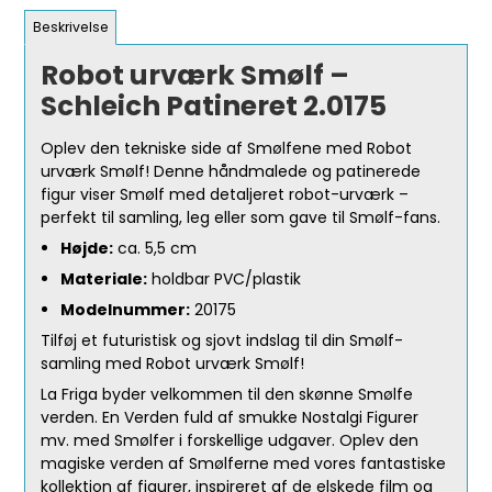
Beskrivelse
Robot urværk Smølf –
Schleich Patineret 2.0175
Oplev den tekniske side af Smølfene med Robot
urværk Smølf! Denne håndmalede og patinerede
figur viser Smølf med detaljeret robot-urværk –
perfekt til samling, leg eller som gave til Smølf-fans.
Højde:
ca. 5,5 cm
Materiale:
holdbar PVC/plastik
Modelnummer:
20175
Tilføj et futuristisk og sjovt indslag til din Smølf-
samling med Robot urværk Smølf!
La Friga byder velkommen til den skønne Smølfe
verden. En Verden fuld af smukke Nostalgi Figurer
mv. med Smølfer i forskellige udgaver. Oplev den
magiske verden af Smølferne med vores fantastiske
kollektion af figurer, inspireret af de elskede film og