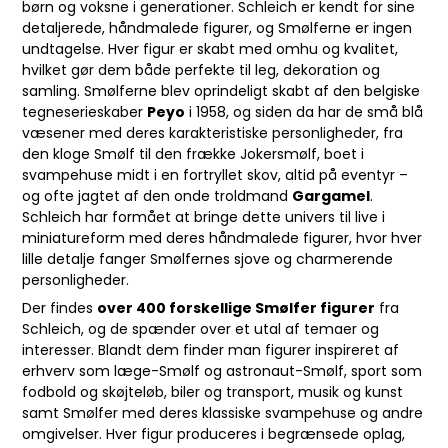
børn og voksne i generationer. Schleich er kendt for sine
detaljerede, håndmalede figurer, og Smølferne er ingen
undtagelse. Hver figur er skabt med omhu og kvalitet,
hvilket gør dem både perfekte til leg, dekoration og
samling. Smølferne blev oprindeligt skabt af den belgiske
tegneserieskaber
Peyo
i 1958, og siden da har de små blå
væsener med deres karakteristiske personligheder, fra
den kloge Smølf til den frække Jokersmølf, boet i
svampehuse midt i en fortryllet skov, altid på eventyr –
og ofte jagtet af den onde troldmand
Gargamel
.
Schleich har formået at bringe dette univers til live i
miniatureform med deres håndmalede figurer, hvor hver
lille detalje fanger Smølfernes sjove og charmerende
personligheder.
Der findes
over 400 forskellige Smølfer figurer
fra
Schleich, og de spænder over et utal af temaer og
interesser. Blandt dem finder man figurer inspireret af
erhverv som læge-Smølf og astronaut-Smølf, sport som
fodbold og skøjteløb, biler og transport, musik og kunst
samt Smølfer med deres klassiske svampehuse og andre
omgivelser. Hver figur produceres i begrænsede oplag,