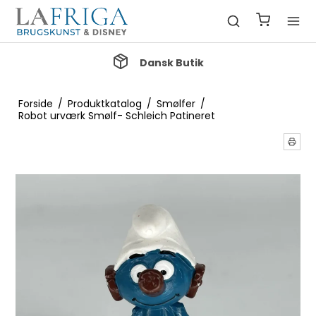
Gratis Fragt ved køb over 1000 kr.
Forside
/
Produktkatalog
/
Smølfer
/
Robot urværk Smølf- Schleich Patineret