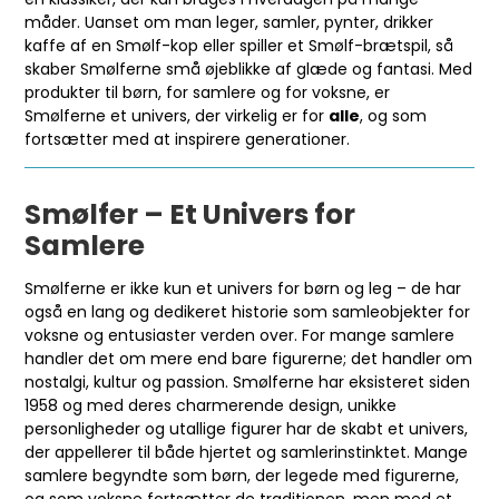
måder. Uanset om man leger, samler, pynter, drikker
kaffe af en Smølf-kop eller spiller et Smølf-brætspil, så
skaber Smølferne små øjeblikke af glæde og fantasi. Med
produkter til børn, for samlere og for voksne, er
Smølferne et univers, der virkelig er for
alle
, og som
fortsætter med at inspirere generationer.
Smølfer – Et Univers for
Samlere
Smølferne er ikke kun et univers for børn og leg – de har
også en lang og dedikeret historie som samleobjekter for
voksne og entusiaster verden over. For mange samlere
handler det om mere end bare figurerne; det handler om
nostalgi, kultur og passion. Smølferne har eksisteret siden
1958 og med deres charmerende design, unikke
personligheder og utallige figurer har de skabt et univers,
der appellerer til både hjertet og samlerinstinktet. Mange
samlere begyndte som børn, der legede med figurerne,