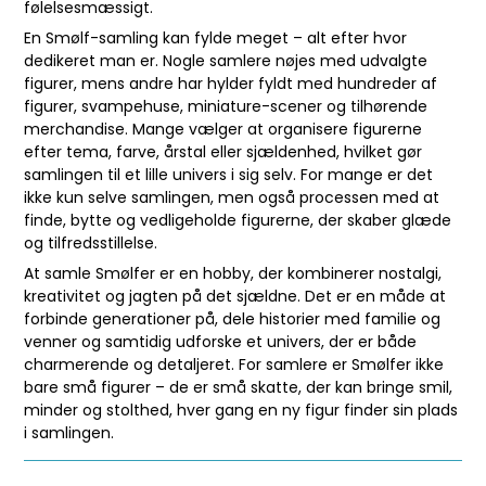
følelsesmæssigt.
En Smølf-samling kan fylde meget – alt efter hvor
dedikeret man er. Nogle samlere nøjes med udvalgte
figurer, mens andre har hylder fyldt med hundreder af
figurer, svampehuse, miniature-scener og tilhørende
merchandise. Mange vælger at organisere figurerne
efter tema, farve, årstal eller sjældenhed, hvilket gør
samlingen til et lille univers i sig selv. For mange er det
ikke kun selve samlingen, men også processen med at
finde, bytte og vedligeholde figurerne, der skaber glæde
og tilfredsstillelse.
At samle Smølfer er en hobby, der kombinerer nostalgi,
kreativitet og jagten på det sjældne. Det er en måde at
forbinde generationer på, dele historier med familie og
venner og samtidig udforske et univers, der er både
charmerende og detaljeret. For samlere er Smølfer ikke
bare små figurer – de er små skatte, der kan bringe smil,
minder og stolthed, hver gang en ny figur finder sin plads
i samlingen.