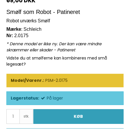
69,00 DKK
Smølf som Robot - Patineret
Robot urværks Smølf
Mærke
: Schleich
Nr:
2.0175
* Denne model er ikke ny. Der kan være mindre
skræmmer eller skader - Patineret
Vidste du at smølferne kan kombineres med små
legesæt?
Model/Varenr.:
PSM-2.0175
Lagerstatus:
På lager
KØB
stk.