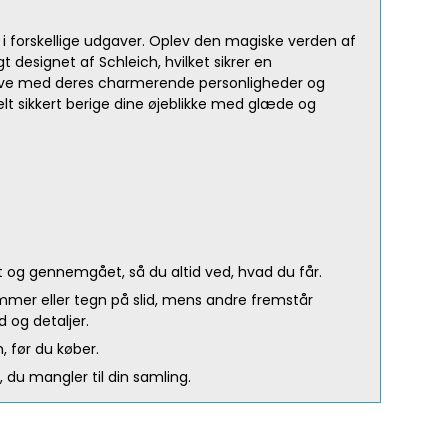
i forskellige udgaver. Oplev den magiske verden af
t designet af Schleich, hvilket sikrer en
 live med deres charmerende personligheder og
 helt sikkert berige dine øjeblikke med glæde og
gt og gennemgået, så du altid ved, hvad du får.
ammer eller tegn på slid, mens andre fremstår
 og detaljer.
m, før du køber.
r, du mangler til din samling.