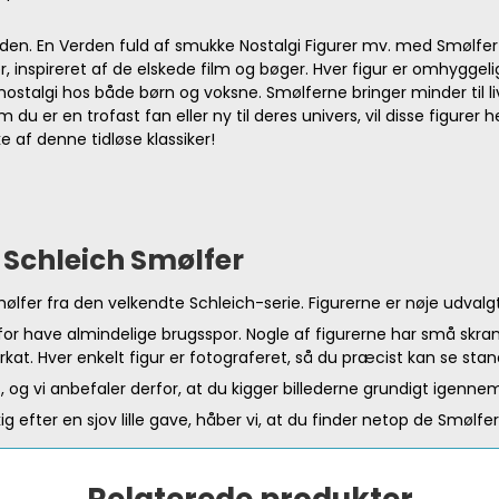
den. En Verden fuld af smukke Nostalgi Figurer mv. med Smølfer 
, inspireret af de elskede film og bøger. Hver figur er omhyggelig
nostalgi hos både børn og voksne. Smølferne bringer minder til
m du er en trofast fan eller ny til deres univers, vil disse figurer
ke af denne tidløse klassiker!
e Schleich Smølfer
Smølfer fra den velkendte Schleich-serie. Figurerne er nøje udval
rfor have almindelige brugsspor. Nogle af figurerne har små skr
. Hver enkelt figur er fotograferet, så du præcist kan se stand
t
, og vi anbefaler derfor, at du kigger billederne grundigt igenne
g efter en sjov lille gave, håber vi, at du finder netop de Smølfe
Relaterede produkter