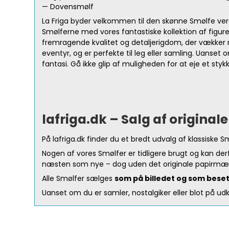
— Dovensmølf
La Friga byder velkommen til den skønne Smølfe ver
Smølferne med vores fantastiske kollektion af figurer
fremragende kvalitet og detaljerigdom, der vækker 
eventyr, og er perfekte til leg eller samling. Uanset o
fantasi. Gå ikke glip af muligheden for at eje et styk
lafriga.dk – Salg af original
På lafriga.dk finder du et bredt udvalg af klassiske 
Nogen af vores Smølfer er tidligere brugt og kan de
næsten som nye – dog uden det originale papirmærkat
Alle Smølfer sælges
som på billedet og som bese
Uanset om du er samler, nostalgiker eller blot på udki