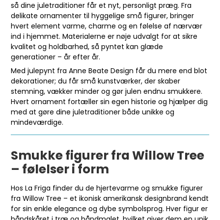
så dine juletraditioner får et nyt, personligt præg. Fra
delikate ornamenter til hyggelige små figurer, bringer
hvert element varme, charme og en følelse af nærvær
ind i hjemmet. Materialerne er nøje udvalgt for at sikre
kvalitet og holdbarhed, så pyntet kan glæde
generationer – år efter år.
Med julepynt fra Anne Beate Design får du mere end blot
dekorationer; du får små kunstværker, der skaber
stemning, vækker minder og gør julen endnu smukkere.
Hvert ornament fortæller sin egen historie og hjælper dig
med at gøre dine juletraditioner både unikke og
mindeværdige.
Smukke figurer fra Willow Tree
– følelser i form
Hos La Friga finder du de hjertevarme og smukke figurer
fra Willow Tree – et ikonisk amerikansk designbrand kendt
for sin enkle elegance og dybe symbolsprog. Hver figur er
håndskåret i træ og håndmalet, hvilket giver dem en unik