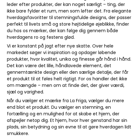
leder efter produkter, der kan noget særligt – ting, der
ikke bare fylder et rum, men som løfter det. Fra elegante
hverdagsfavoritter til stemningsfulde designs, der passer
perfekt til livets små og store højtidelige øjeblikke, finder
du hos os mærker, der kan følge dig gennem både
hverdagens ro og festens glød.
Vi er konstant på jagt efter nye skatte. Over hele
markedet søger vi inspiration og opdager løbende
produkter, hvor kvalitet, unika og finesse går hånd i hånd.
Det kan være det lille, håndlavede element, det
gennemtænkte design eller den særlige detalje, der får
et produkt til at føles helt rigtigt. For os handler det ikke
om mængde – men om at finde det, der giver værdi,
sjæl og varighed.
Når du vælger et mærke fra La Friga, vælger du mere
end blot et produkt. Du vælger en stemning, en
fortælling og en mulighed for at skabe et hjem, der
afspejler netop dig. Et hjem, hvor hver genstand har sin
plads, sin betydning og sin evne til at gøre hverdagen lidt
smukkere.