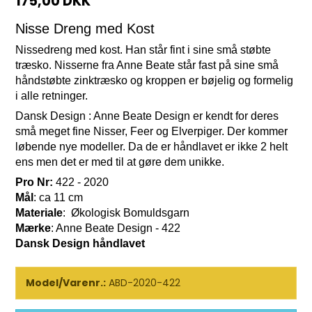
175,00 DKK
Nisse Dreng med Kost
Nissedreng med kost. Han står fint i sine små støbte
træsko. Nisserne fra Anne Beate står fast på sine små
håndstøbte zinktræsko og kroppen er bøjelig og formelig
i alle retninger.
Dansk Design : Anne Beate Design er kendt for deres
små meget fine Nisser, Feer og Elverpiger. Der kommer
løbende nye modeller. Da de er håndlavet er ikke 2 helt
ens men det er med til at gøre dem unikke.
Pro Nr:
422 - 2020
Mål
: ca 11 cm
Materiale
: Økologisk Bomuldsgarn
Mærke
: Anne Beate Design - 422
Dansk Design håndlavet
Model/Varenr.:
ABD-2020-422