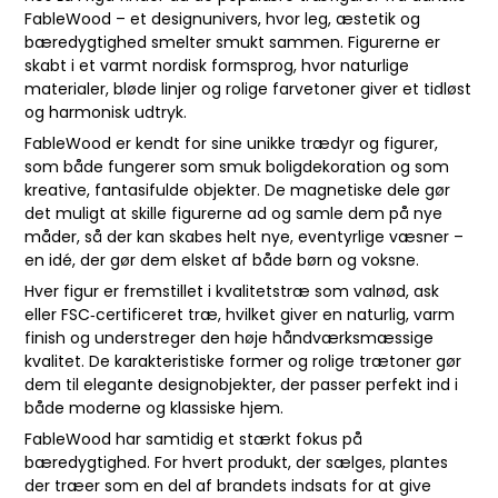
FableWood – et designunivers, hvor leg, æstetik og
bæredygtighed smelter smukt sammen. Figurerne er
skabt i et varmt nordisk formsprog, hvor naturlige
materialer, bløde linjer og rolige farvetoner giver et tidløst
og harmonisk udtryk.
FableWood er kendt for sine unikke trædyr og figurer,
som både fungerer som smuk boligdekoration og som
kreative, fantasifulde objekter. De magnetiske dele gør
det muligt at skille figurerne ad og samle dem på nye
måder, så der kan skabes helt nye, eventyrlige væsner –
en idé, der gør dem elsket af både børn og voksne.
Hver figur er fremstillet i kvalitets­træ som valnød, ask
eller FSC‑certificeret træ, hvilket giver en naturlig, varm
finish og understreger den høje håndværksmæssige
kvalitet. De karakteristiske former og rolige trætoner gør
dem til elegante designobjekter, der passer perfekt ind i
både moderne og klassiske hjem.
FableWood har samtidig et stærkt fokus på
bæredygtighed. For hvert produkt, der sælges, plantes
der træer som en del af brandets indsats for at give