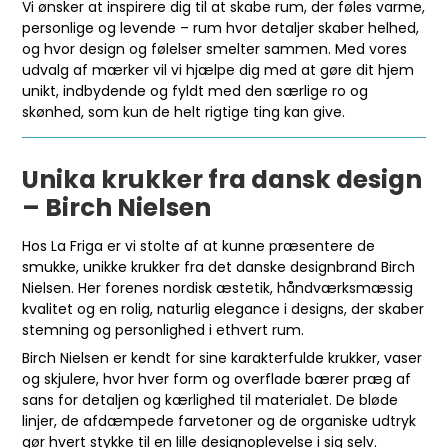
Vi ønsker at inspirere dig til at skabe rum, der føles varme,
personlige og levende – rum hvor detaljer skaber helhed,
og hvor design og følelser smelter sammen. Med vores
udvalg af mærker vil vi hjælpe dig med at gøre dit hjem
unikt, indbydende og fyldt med den særlige ro og
skønhed, som kun de helt rigtige ting kan give.
Unika krukker fra dansk design
– Birch Nielsen
Hos La Friga er vi stolte af at kunne præsentere de
smukke, unikke krukker fra det danske designbrand Birch
Nielsen. Her forenes nordisk æstetik, håndværksmæssig
kvalitet og en rolig, naturlig elegance i designs, der skaber
stemning og personlighed i ethvert rum.
Birch Nielsen er kendt for sine karakterfulde krukker, vaser
og skjulere, hvor hver form og overflade bærer præg af
sans for detaljen og kærlighed til materialet. De bløde
linjer, de afdæmpede farvetoner og de organiske udtryk
gør hvert stykke til en lille designoplevelse i sig selv.