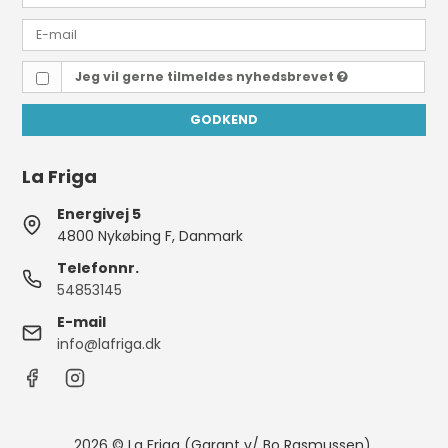
Jeg vil gerne tilmeldes nyhedsbrevet
GODKEND
La Friga
Energivej 5
4800 Nykøbing F, Danmark
Telefonnr.
54853145
E-mail
info@lafriga.dk
2026 © La Friga (Garant v/ Bo Rasmussen).