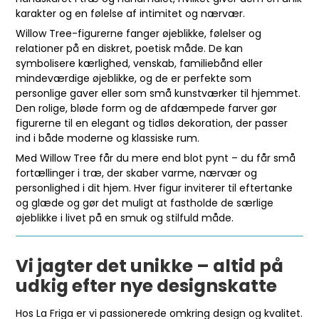
karakter og en følelse af intimitet og nærvær.
Willow Tree-figurerne fanger øjeblikke, følelser og
relationer på en diskret, poetisk måde. De kan
symbolisere kærlighed, venskab, familiebånd eller
mindeværdige øjeblikke, og de er perfekte som
personlige gaver eller som små kunstværker til hjemmet.
Den rolige, bløde form og de afdæmpede farver gør
figurerne til en elegant og tidløs dekoration, der passer
ind i både moderne og klassiske rum.
Med Willow Tree får du mere end blot pynt – du får små
fortællinger i træ, der skaber varme, nærvær og
personlighed i dit hjem. Hver figur inviterer til eftertanke
og glæde og gør det muligt at fastholde de særlige
øjeblikke i livet på en smuk og stilfuld måde.
Vi jagter det unikke – altid på
udkig efter nye designskatte
Hos La Friga er vi passionerede omkring design og kvalitet.