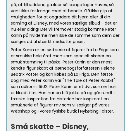
på, at tilbuddene gælder så længe lager haves, så
vent ikke for længe med at handle. Gå ikke glip af
muligheden for at opgradere dit hjem eller til din
samling af Disney, med vores særlige tilbud - det er
nu eller aldrig! Der vil fremover stadig komme Peter
Kanin på hylderne men ikke de samme som dem der
sælges ud til stærkt nedsatte priser.
Peter Kanin er en sød serie af figurer fra La Friga som
er smukke hele året men som specielt skaber en
smuk stemning til påske. Peter Kanin er den mest
kendte figur skabt af børnebogsforfatteren Helene
Beatrix Potter og kan købes på La Friga. Den første
bog med Peter Kanin var "The Tale of Peter Rabbit"
som udkom i 1902. Peter Kanin er et dyr, som er han
er klædt i tøj. Han har en blå jakke på og går rundt i
træsko. Inspiration fra historien har inspireret en
smuk serie af figurer mv som vi sælger på vores
Webshop og i vores fysiske butik i Nykøbing Falster.
Små skatte – Disney,