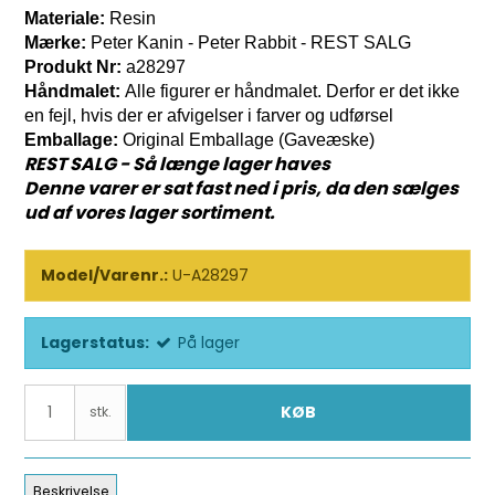
Materiale:
Resin
Mærke:
Peter Kanin - Peter Rabbit - REST SALG
Produkt Nr:
a28297
Håndmalet:
Alle figurer er håndmalet. Derfor er det ikke
en fejl, hvis der er afvigelser i farver og udførsel
Emballage:
Original Emballage (Gaveæske)
REST SALG - Så længe lager haves
Denne varer er sat fast ned i pris, da den sælges
ud af vores lager sortiment.
Model/Varenr.:
U-A28297
Lagerstatus:
På lager
KØB
stk.
Beskrivelse