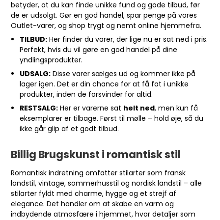
betyder, at du kan finde unikke fund og gode tilbud, før
de er udsolgt. Gør en god handel, spar penge på vores
Outlet-varer, og shop trygt og nemt online hjemmefra.
TILBUD:
Her finder du varer, der lige nu er sat ned i pris.
Perfekt, hvis du vil gøre en god handel på dine
yndlingsprodukter.
UDSALG:
Disse varer sælges ud og kommer ikke på
lager igen. Det er din chance for at få fat i unikke
produkter, inden de forsvinder for altid.
RESTSALG:
Her er varerne sat
helt ned
, men kun få
eksemplarer er tilbage. Først til mølle – hold øje, så du
ikke går glip af et godt tilbud.
Billig Brugskunst i romantisk stil
Romantisk indretning omfatter stilarter som fransk
landstil, vintage, sommerhusstil og nordisk landstil – alle
stilarter fyldt med charme, hygge og et strejf af
elegance. Det handler om at skabe en varm og
indbydende atmosfære i hjemmet, hvor detaljer som