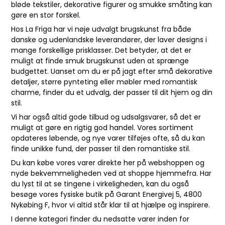
bløde tekstiler, dekorative figurer og smukke småting kan
gøre en stor forskel.
Hos La Friga har vi nøje udvalgt brugskunst fra både
danske og udenlandske leverandører, der laver designs i
mange forskellige prisklasser. Det betyder, at det er
muligt at finde smuk brugskunst uden at sprænge
budgettet. Uanset om du er på jagt efter små dekorative
detaljer, større pynteting eller møbler med romantisk
charme, finder du et udvalg, der passer til dit hjem og din
stil.
Vi har også altid gode tilbud og udsalgsvarer, så det er
muligt at gøre en rigtig god handel. Vores sortiment
opdateres løbende, og nye varer tilføjes ofte, så du kan
finde unikke fund, der passer til den romantiske stil.
Du kan købe vores varer direkte her på webshoppen og
nyde bekvemmeligheden ved at shoppe hjemmefra. Har
du lyst til at se tingene i virkeligheden, kan du også
besøge vores fysiske butik på Garant Energivej 5, 4800
Nykøbing F, hvor vi altid står klar til at hjælpe og inspirere.
I denne kategori finder du nedsatte varer inden for