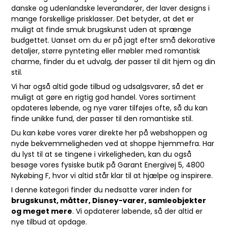
danske og udenlandske leverandører, der laver designs i
mange forskellige prisklasser. Det betyder, at det er
muligt at finde smuk brugskunst uden at sprænge
budgettet. Uanset om du er på jagt efter små dekorative
detaljer, større pynteting eller møbler med romantisk
charme, finder du et udvalg, der passer til dit hjem og din
stil.
Vi har også altid gode tilbud og udsalgsvarer, så det er
muligt at gøre en rigtig god handel. Vores sortiment
opdateres løbende, og nye varer tilføjes ofte, så du kan
finde unikke fund, der passer til den romantiske stil.
Du kan købe vores varer direkte her på webshoppen og
nyde bekvemmeligheden ved at shoppe hjemmefra. Har
du lyst til at se tingene i virkeligheden, kan du også
besøge vores fysiske butik på Garant Energivej 5, 4800
Nykøbing F, hvor vi altid står klar til at hjælpe og inspirere.
I denne kategori finder du nedsatte varer inden for
brugskunst, måtter, Disney-varer, samleobjekter
og meget mere
. Vi opdaterer løbende, så der altid er
nye tilbud at opdage.