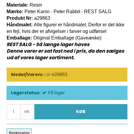
Materiale:
Resin
Mærke:
Peter Kanin - Peter Rabbit - REST SALG
Produkt Nr:
a29863
Håndmalet:
Alle figurer er håndmalet. Derfor er det ikke
en fejl, hvis der er afvigelser i farver og udførsel
Emballage:
Original Emballage (Gaveæske)
REST SALG - Så længe lager haves
Denne varer er sat fast ned i pris, da den sælges
ud af vores lager sortiment.
Model/Varenr.:
U-A29863
Lagerstatus:
På lager
KØB
stk.
Beskrivelse