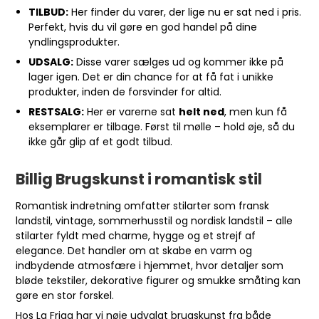
TILBUD:
Her finder du varer, der lige nu er sat ned i pris.
Perfekt, hvis du vil gøre en god handel på dine
yndlingsprodukter.
UDSALG:
Disse varer sælges ud og kommer ikke på
lager igen. Det er din chance for at få fat i unikke
produkter, inden de forsvinder for altid.
RESTSALG:
Her er varerne sat
helt ned
, men kun få
eksemplarer er tilbage. Først til mølle – hold øje, så du
ikke går glip af et godt tilbud.
Billig Brugskunst i romantisk stil
Romantisk indretning omfatter stilarter som fransk
landstil, vintage, sommerhusstil og nordisk landstil – alle
stilarter fyldt med charme, hygge og et strejf af
elegance. Det handler om at skabe en varm og
indbydende atmosfære i hjemmet, hvor detaljer som
bløde tekstiler, dekorative figurer og smukke småting kan
gøre en stor forskel.
Hos La Friga har vi nøje udvalgt brugskunst fra både