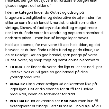
mærker, der gør det sjovere at forskønne boligen eller
glæde nogen, du holder af.
I denne kategori finder du Outlet og udsalg på
brugskunst, boligtilbehør og dekorative detaljer inden for
stilarter som fransk landstil, nordisk landstil, romantisk
vintage, Disney, rå factory/industristil og meget mere.
Her kan du finde varer fra kendte og populære mærker til
nedsatte priser – men kun så længe lager haves.
Hold øje løbende, for nye varer tilføjes hele tiden, og det
betyder, at du kan finde unikke fund og gode tilbud, før
de er udsolgt. Gør en god handel, spar penge på vores
Outlet-varer, og shop trygt og nemt online hjemmefra.
TILBUD:
Her finder du varer, der lige nu er sat ned i pris.
Perfekt, hvis du vil gøre en god handel på dine
yndlingsprodukter.
UDSALG:
Disse varer sælges ud og kommer ikke på
lager igen. Det er din chance for at få fat i unikke
produkter, inden de forsvinder for altid.
RESTSALG:
Her er varerne sat
helt ned
, men kun få
eksemplarer er tilbage. Først til mølle – hold øje, så du