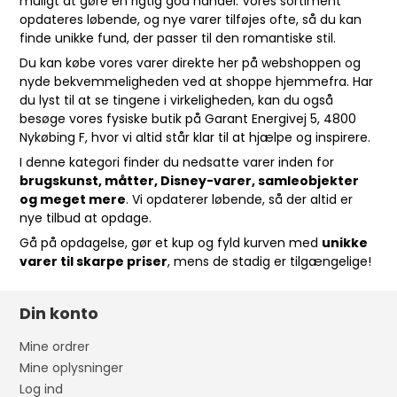
muligt at gøre en rigtig god handel. Vores sortiment
opdateres løbende, og nye varer tilføjes ofte, så du kan
finde unikke fund, der passer til den romantiske stil.
Du kan købe vores varer direkte her på webshoppen og
nyde bekvemmeligheden ved at shoppe hjemmefra. Har
du lyst til at se tingene i virkeligheden, kan du også
besøge vores fysiske butik på Garant Energivej 5, 4800
Nykøbing F, hvor vi altid står klar til at hjælpe og inspirere.
I denne kategori finder du nedsatte varer inden for
brugskunst, måtter, Disney-varer, samleobjekter
og meget mere
. Vi opdaterer løbende, så der altid er
nye tilbud at opdage.
Gå på opdagelse, gør et kup og fyld kurven med
unikke
varer til skarpe priser
, mens de stadig er tilgængelige!
Din konto
Mine ordrer
Mine oplysninger
Log ind