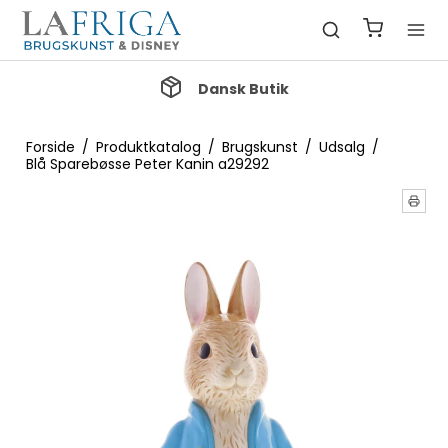
Gratis Fragt ved køb over 1000 kr.
Forside
/
Produktkatalog
/
Brugskunst
/
Udsalg
/
Blå Sparebøsse Peter Kanin a29292