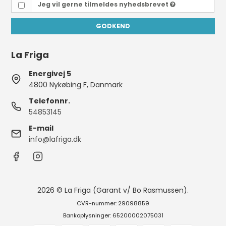
Jeg vil gerne tilmeldes nyhedsbrevet
GODKEND
La Friga
Energivej 5
4800 Nykøbing F, Danmark
Telefonnr.
54853145
E-mail
info@lafriga.dk
2026 © La Friga (Garant v/ Bo Rasmussen).
CVR-nummer: 29098859
Bankoplysninger: 65200002075031