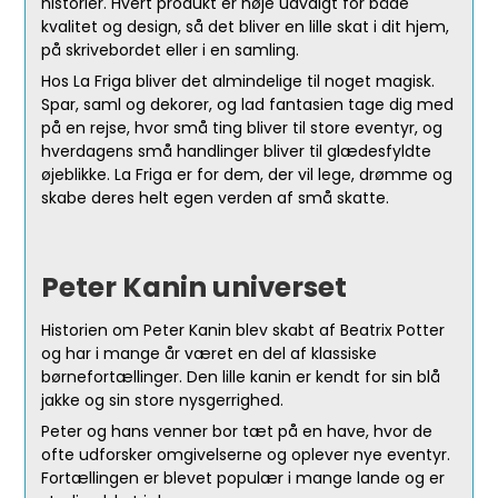
historier. Hvert produkt er nøje udvalgt for både
kvalitet og design, så det bliver en lille skat i dit hjem,
på skrivebordet eller i en samling.
Hos La Friga bliver det almindelige til noget magisk.
Spar, saml og dekorer, og lad fantasien tage dig med
på en rejse, hvor små ting bliver til store eventyr, og
hverdagens små handlinger bliver til glædesfyldte
øjeblikke. La Friga er for dem, der vil lege, drømme og
skabe deres helt egen verden af små skatte.
Peter Kanin universet
Historien om Peter Kanin blev skabt af Beatrix Potter
og har i mange år været en del af klassiske
børnefortællinger. Den lille kanin er kendt for sin blå
jakke og sin store nysgerrighed.
Peter og hans venner bor tæt på en have, hvor de
ofte udforsker omgivelserne og oplever nye eventyr.
Fortællingen er blevet populær i mange lande og er