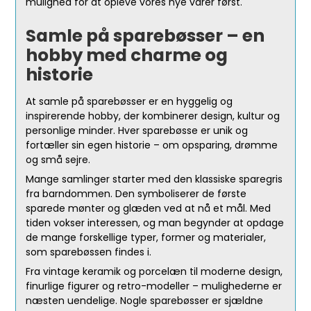
mulighed for at opleve vores nye varer først.
Samle på sparebøsser – en
hobby med charme og
historie
At samle på sparebøsser er en hyggelig og
inspirerende hobby, der kombinerer design, kultur og
personlige minder. Hver sparebøsse er unik og
fortæller sin egen historie – om opsparing, drømme
og små sejre.
Mange samlinger starter med den klassiske sparegris
fra barndommen. Den symboliserer de første
sparede mønter og glæden ved at nå et mål. Med
tiden vokser interessen, og man begynder at opdage
de mange forskellige typer, former og materialer,
som sparebøssen findes i.
Fra vintage keramik og porcelæn til moderne design,
finurlige figurer og retro-modeller – mulighederne er
næsten uendelige. Nogle sparebøsser er sjældne