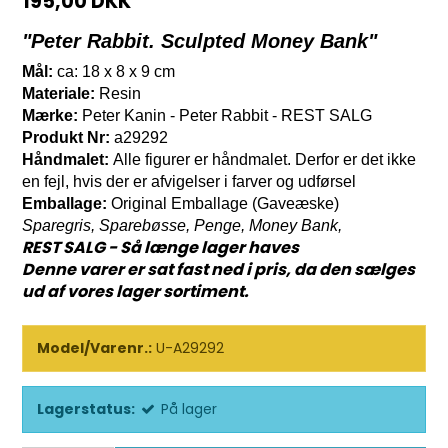
195,00 DKK
"
Peter Rabbit. Sculpted Money Bank"
Mål:
ca: 18 x 8 x 9 cm
Materiale:
Resin
Mærke:
Peter Kanin - Peter Rabbit - REST SALG
Produkt Nr:
a29292
Håndmalet:
Alle figurer er håndmalet. Derfor er det ikke
en fejl, hvis der er afvigelser i farver og udførsel
Emballage:
Original Emballage (Gaveæske)
Sparegris, Sparebøsse, Penge, Money Bank,
REST SALG - Så længe lager haves
Denne varer er sat fast ned i pris, da den sælges
ud af vores lager sortiment.
Model/Varenr.:
U-A29292
Lagerstatus:
På lager