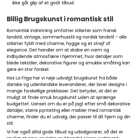
ikke går glip af et godt tilbud.
Billig Brugskunst i romantisk stil
Romantisk indretning omfatter stilarter som fransk
landstil, vintage, sommerhusstil og nordisk landstil – alle
stilarter fyldt med charme, hygge og et strejf af
elegance. Det handler om at skabe en varm og
indbydende atmosfære i hjemmet, hvor detaljer som
bløde tekstiler, dekorative figurer og smukke småting kan
gøre en stor forskel.
Hos La Friga har vi nøje udvalgt brugskunst fra både
danske og udenlandske leverandører, der laver designs i
mange forskellige prisklasser. Det betyder, at det er
muligt at finde smuk brugskunst uden at sprænge
budgettet. Uanset om du er på jagt efter små dekorative
detaljer, større pynteting eller møbler med romantisk
charme, finder du et udvalg, der passer til dit hjem og din
stil.
Vi har også altid gode tilbud og udsalgsvarer, så det er