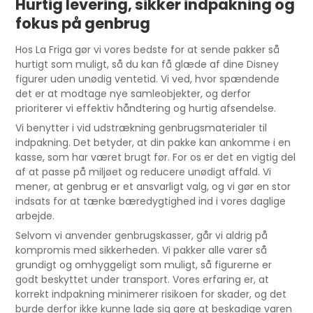
Hurtig levering, sikker indpakning og
fokus på genbrug
Hos La Friga gør vi vores bedste for at sende pakker så
hurtigt som muligt, så du kan få glæde af dine Disney
figurer uden unødig ventetid. Vi ved, hvor spændende
det er at modtage nye samleobjekter, og derfor
prioriterer vi effektiv håndtering og hurtig afsendelse.
Vi benytter i vid udstrækning genbrugsmaterialer til
indpakning. Det betyder, at din pakke kan ankomme i en
kasse, som har været brugt før. For os er det en vigtig del
af at passe på miljøet og reducere unødigt affald. Vi
mener, at genbrug er et ansvarligt valg, og vi gør en stor
indsats for at tænke bæredygtighed ind i vores daglige
arbejde.
Selvom vi anvender genbrugskasser, går vi aldrig på
kompromis med sikkerheden. Vi pakker alle varer så
grundigt og omhyggeligt som muligt, så figurerne er
godt beskyttet under transport. Vores erfaring er, at
korrekt indpakning minimerer risikoen for skader, og det
burde derfor ikke kunne lade sig gøre at beskadige varen