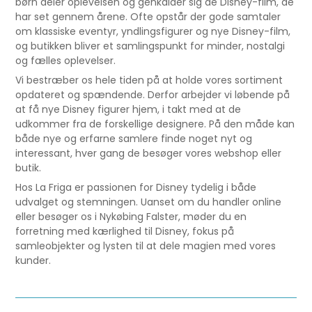
børn deler oplevelsen og genkalder sig de Disney-film, de
har set gennem årene. Ofte opstår der gode samtaler
om klassiske eventyr, yndlingsfigurer og nye Disney-film,
og butikken bliver et samlingspunkt for minder, nostalgi
og fælles oplevelser.
Vi bestræber os hele tiden på at holde vores sortiment
opdateret og spændende. Derfor arbejder vi løbende på
at få nye Disney figurer hjem, i takt med at de
udkommer fra de forskellige designere. På den måde kan
både nye og erfarne samlere finde noget nyt og
interessant, hver gang de besøger vores webshop eller
butik.
Hos La Friga er passionen for Disney tydelig i både
udvalget og stemningen. Uanset om du handler online
eller besøger os i Nykøbing Falster, møder du en
forretning med kærlighed til Disney, fokus på
samleobjekter og lysten til at dele magien med vores
kunder.