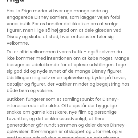
Hos La Friga møder vi hver uge mange søde og
engagerede Disney samlere, som lægger vejen forbi
vores butik. For os handler det ikke kun om at sælge
figurer, men i lige så høj grad om at dele glæden ved
Disney og skabe et sted, hvor entusiaster føler sig
velkomne.
Du er altid velkommen i vores butik – også selvom du
ikke kommer med intentionen om at købe noget. Mange
besøger os udelukkende for at opleve udstillingen, tage
sig god tid og nyde synet af de mange Disney figurer.
Udstillingen i sig selv er en oplevelse og byder på farver,
detaljer og figurer, der vækker minder og begejstring hos
både børn og voksne.
Butikken fungerer som et samlingspunkt for Disney-
interesserede i alle aldre. Ofte opstår der hyggelige
snakke om gamle klassikere, nye film og personlige
favoritter, og det er ikke usædvanligt, at flere
generationer går rundt sammen og deler deres Disney-
oplevelser. Stemningen er afslappet og uformel, og vi
sætter stor pris på den nysgerrighed og entusiasme,