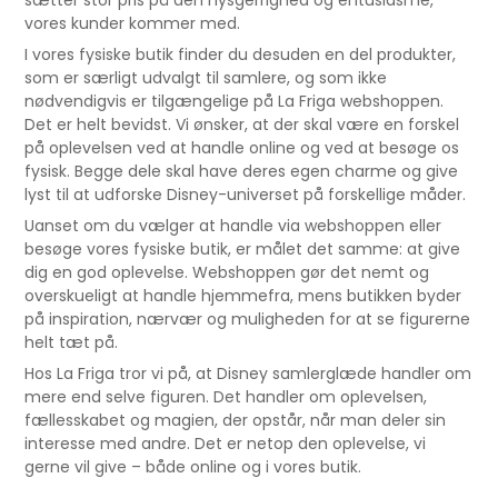
vores kunder kommer med.
I vores fysiske butik finder du desuden en del produkter,
som er særligt udvalgt til samlere, og som ikke
nødvendigvis er tilgængelige på La Friga webshoppen.
Det er helt bevidst. Vi ønsker, at der skal være en forskel
på oplevelsen ved at handle online og ved at besøge os
fysisk. Begge dele skal have deres egen charme og give
lyst til at udforske Disney-universet på forskellige måder.
Uanset om du vælger at handle via webshoppen eller
besøge vores fysiske butik, er målet det samme: at give
dig en god oplevelse. Webshoppen gør det nemt og
overskueligt at handle hjemmefra, mens butikken byder
på inspiration, nærvær og muligheden for at se figurerne
helt tæt på.
Hos La Friga tror vi på, at Disney samlerglæde handler om
mere end selve figuren. Det handler om oplevelsen,
fællesskabet og magien, der opstår, når man deler sin
interesse med andre. Det er netop den oplevelse, vi
gerne vil give – både online og i vores butik.