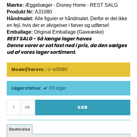
Mærke:
Æggebæger - Disney Home - REST SALG
Produkt Nr:
A31080
Håndmalet:
Alle figurer er håndmalet. Derfor er det ikke
en fejl, hvis der er afvigelser i farver og udførsel
Emballage:
Original Emballage (Gaveæske)
REST SALG - Så længe lager haves
Denne varer er sat fast ned i pris, da den sælges
ud af vores lager sortiment.
Model/Varenr.:
U-A31080
Lagerstatus:
På lager
KØB
stk.
Beskrivelse