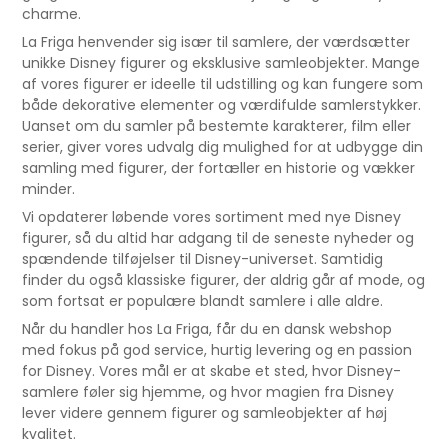
charme.
La Friga henvender sig især til samlere, der værdsætter
unikke Disney figurer og eksklusive samleobjekter. Mange
af vores figurer er ideelle til udstilling og kan fungere som
både dekorative elementer og værdifulde samlerstykker.
Uanset om du samler på bestemte karakterer, film eller
serier, giver vores udvalg dig mulighed for at udbygge din
samling med figurer, der fortæller en historie og vækker
minder.
Vi opdaterer løbende vores sortiment med nye Disney
figurer, så du altid har adgang til de seneste nyheder og
spændende tilføjelser til Disney-universet. Samtidig
finder du også klassiske figurer, der aldrig går af mode, og
som fortsat er populære blandt samlere i alle aldre.
Når du handler hos La Friga, får du en dansk webshop
med fokus på god service, hurtig levering og en passion
for Disney. Vores mål er at skabe et sted, hvor Disney-
samlere føler sig hjemme, og hvor magien fra Disney
lever videre gennem figurer og samleobjekter af høj
kvalitet.