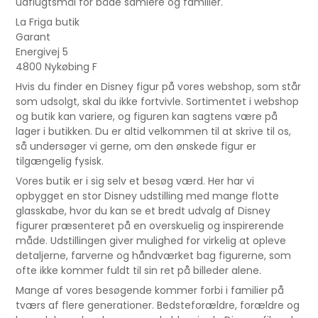
udflugtsmål for både samlere og familier.
La Friga butik
Garant
Energivej 5
4800 Nykøbing F
Hvis du finder en Disney figur på vores webshop, som står
som udsolgt, skal du ikke fortvivle. Sortimentet i webshop
og butik kan variere, og figuren kan sagtens være på
lager i butikken. Du er altid velkommen til at skrive til os,
så undersøger vi gerne, om den ønskede figur er
tilgængelig fysisk.
Vores butik er i sig selv et besøg værd. Her har vi
opbygget en stor Disney udstilling med mange flotte
glasskabe, hvor du kan se et bredt udvalg af Disney
figurer præsenteret på en overskuelig og inspirerende
måde. Udstillingen giver mulighed for virkelig at opleve
detaljerne, farverne og håndværket bag figurerne, som
ofte ikke kommer fuldt til sin ret på billeder alene.
Mange af vores besøgende kommer forbi i familier på
tværs af flere generationer. Bedsteforældre, forældre og