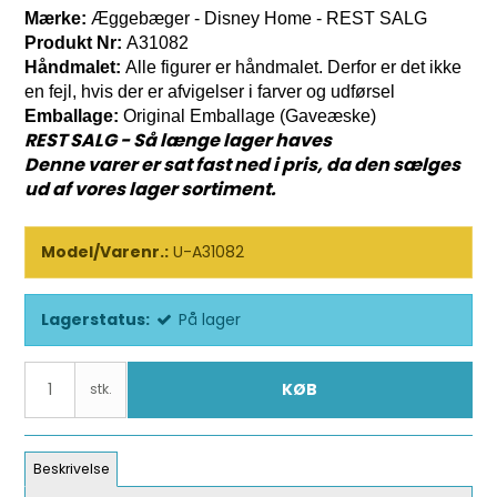
Mærke:
Æggebæger - Disney Home - REST SALG
Produkt Nr:
A31082
Håndmalet:
Alle figurer er håndmalet. Derfor er det ikke
en fejl, hvis der er afvigelser i farver og udførsel
Emballage:
Original Emballage (Gaveæske)
REST SALG - Så længe lager haves
Denne varer er sat fast ned i pris, da den sælges
ud af vores lager sortiment.
Model/Varenr.:
U-A31082
Lagerstatus:
På lager
KØB
stk.
Beskrivelse