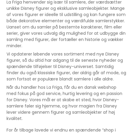
La Friga henvender sig især til samlere, der værdsætter
unikke Disney figurer og eksklusive samleobjekter. Mange
af vores figurer er ideelle til udstilling og kan fungere som
både dekorative elementer og værdifulde samlerstykker.
Uanset om du samler på bestemte karakterer, film eller
serier, giver vores udvalg dig mulighed for at udbygge din
samling med figurer, der fortæller en historie og vækker
minder.
Vi opdaterer løbende vores sortiment med nye Disney
figurer, så du altid har adgang til de seneste nyheder og
spændende tilføjelser til Disney-universet. Samtidig
finder du også klassiske figurer, der aldrig går af mode, og
som fortsat er populære blandt samlere i alle aldre.
Når du handler hos La Friga, får du en dansk webshop
med fokus på god service, hurtig levering og en passion
for Disney. Vores mål er at skabe et sted, hvor Disney-
samlere føler sig hjemme, og hvor magien fra Disney
lever videre gennem figurer og samleobjekter af høj
kvalitet.
For år tilbage lavede vi endnu en spændende “shop i