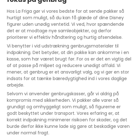
Hos La Friga gør vi vores bedste for at sende pakker så
hurtigt som muligt, så du kan få glæde af dine Disney
figurer uden unødig ventetid. Vi ved, hvor spændende
det er at modtage nye samleobjekter, og derfor
prioriterer vi effektiv håndtering og hurtig afsendelse.
Vi benytter i vid udstrækning genbrugsmaterialer til
indpakning. Det betyder, at din pakke kan ankomme i en
kasse, som har været brugt før. For os er det en vigtig del
af at passe på miljøet og reducere unødigt affald. Vi
mener, at genbrug er et ansvarligt valg, og vi gør en stor
indsats for at tænke bæredygtighed ind i vores daglige
arbejde.
Selvom vi anvender genbrugskasser, går vi aldrig på
kompromis med sikkerheden. Vi pakker alle varer så
grundigt og omhyggeligt som muligt, så figurerne er
godt beskyttet under transport. Vores erfaring er, at
korrekt indpakning minimerer risikoen for skader, og det
burde derfor ikke kunne lade sig gøre at beskadige varen
under normal fragt.