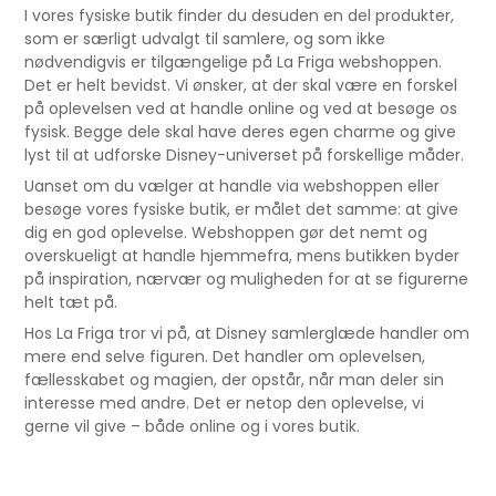
I vores fysiske butik finder du desuden en del produkter,
som er særligt udvalgt til samlere, og som ikke
nødvendigvis er tilgængelige på La Friga webshoppen.
Det er helt bevidst. Vi ønsker, at der skal være en forskel
på oplevelsen ved at handle online og ved at besøge os
fysisk. Begge dele skal have deres egen charme og give
lyst til at udforske Disney-universet på forskellige måder.
Uanset om du vælger at handle via webshoppen eller
besøge vores fysiske butik, er målet det samme: at give
dig en god oplevelse. Webshoppen gør det nemt og
overskueligt at handle hjemmefra, mens butikken byder
på inspiration, nærvær og muligheden for at se figurerne
helt tæt på.
Hos La Friga tror vi på, at Disney samlerglæde handler om
mere end selve figuren. Det handler om oplevelsen,
fællesskabet og magien, der opstår, når man deler sin
interesse med andre. Det er netop den oplevelse, vi
gerne vil give – både online og i vores butik.