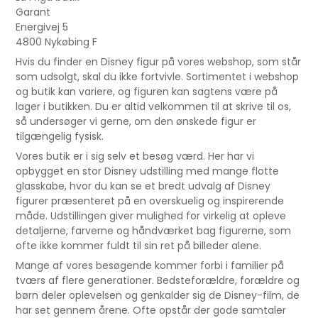
Garant
Energivej 5
4800 Nykøbing F
Hvis du finder en Disney figur på vores webshop, som står
som udsolgt, skal du ikke fortvivle. Sortimentet i webshop
og butik kan variere, og figuren kan sagtens være på
lager i butikken. Du er altid velkommen til at skrive til os,
så undersøger vi gerne, om den ønskede figur er
tilgængelig fysisk.
Vores butik er i sig selv et besøg værd. Her har vi
opbygget en stor Disney udstilling med mange flotte
glasskabe, hvor du kan se et bredt udvalg af Disney
figurer præsenteret på en overskuelig og inspirerende
måde. Udstillingen giver mulighed for virkelig at opleve
detaljerne, farverne og håndværket bag figurerne, som
ofte ikke kommer fuldt til sin ret på billeder alene.
Mange af vores besøgende kommer forbi i familier på
tværs af flere generationer. Bedsteforældre, forældre og
børn deler oplevelsen og genkalder sig de Disney-film, de
har set gennem årene. Ofte opstår der gode samtaler