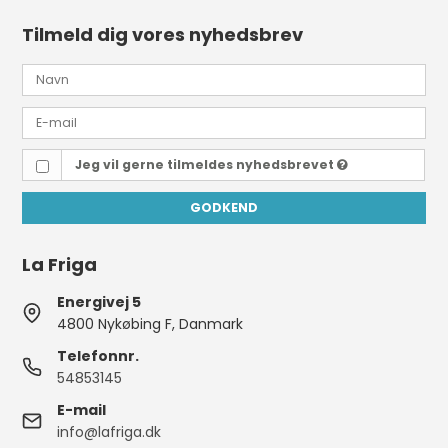
Tilmeld dig vores nyhedsbrev
Jeg vil gerne tilmeldes nyhedsbrevet
GODKEND
La Friga
Energivej 5
4800 Nykøbing F, Danmark
Telefonnr.
54853145
E-mail
info@lafriga.dk