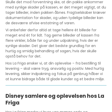
Skulle det mod forventning ske, at din pakke ankommer
med synlige skader på kassen, er det meget vigtigt, at du
tager billeder, inden pakken åbnes. Fragtselskaber kræver
dokumentation for skader, og uden tydelige billeder kan
de desværre afvise erstatning af varen.
Vi anbefaler derfor altid at tage hellere ét billede for
meget end ét for lidt. Tag gerne billeder af kassen fra
flere vinkler, både før og under udpakning, hvis der er
synlige skader. Det giver det bedste grundlag for en
hurtig og smidig behandling af sagen, hvis der skulle
opstå behov for det.
Hos La Friga ønsker vi, at din oplevelse – fra bestilling til
levering – skal være tryg, ansvarlig og positiv. Med hurtig
levering, sikker indpakning og fokus på genbrug håber vi
at kunne bidrage både til glade kunder og et bedre miljø.
Disney samlere og oplevelsen hos La
Friga
Hos La Friga møder vi hver uge mange søde og