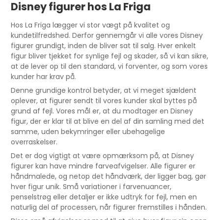
Disney figurer hos La Friga
Hos La Friga lægger vi stor vægt på kvalitet og
kundetilfredshed. Derfor gennemgår vi alle vores Disney
figurer grundigt, inden de bliver sat til salg. Hver enkelt
figur bliver tjekket for synlige fejl og skader, så vi kan sikre,
at de lever op til den standard, vi forventer, og som vores
kunder har krav på.
Denne grundige kontrol betyder, at vi meget sjældent
oplever, at figurer sendt til vores kunder skal byttes på
grund af fejl. Vores mål er, at du modtager en Disney
figur, der er klar til at blive en del af din samling med det
samme, uden bekymringer eller ubehagelige
overraskelser.
Det er dog vigtigt at være opmærksom på, at Disney
figurer kan have mindre farveafvigelser. Alle figurer er
håndmalede, og netop det håndværk, der ligger bag, gør
hver figur unik. Små variationer i farvenuancer,
penselstrøg eller detaljer er ikke udtryk for fejl, men en
naturlig del af processen, når figurer fremstilles i hånden.