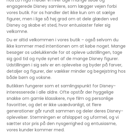
engagerede Disney samlere, som lægger vejen forbi
vores butik. For os handler det ikke kun om at sælge
figurer, men i lige så høj grad om at dele glæden ved
Disney og skabe et sted, hvor entusiaster føler sig
velkomne.
Du er altid velkommen i vores butik – også selvom du
ikke kommer med intentionen om at købe noget. Mange
besøger os udelukkende for at opleve udstillingen, tage
sig god tid og nyde synet af de mange Disney figurer.
Udstillingen i sig selv er en oplevelse og byder på farver,
detaljer og figurer, der vækker minder og begejstring hos
både børn og voksne.
Butikken fungerer som et samlingspunkt for Disney-
interesserede i alle aldre. Ofte opstår der hyggelige
snakke om gamle klassikere, nye film og personlige
favoritter, og det er ikke usædvanligt, at flere
generationer går rundt sammen og deler deres Disney-
oplevelser. Stemningen er afslappet og uformel, og vi
sætter stor pris på den nysgerrighed og entusiasme,
vores kunder kommer med.