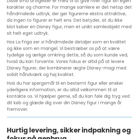
Disse små afvigelser er med til at give hver figur sin egen
karakter og charme. For mange samlere er det netop det
håndmalede udtryk, der gør figurerne ekstra attraktive,
da ingen to figurer er helt ens. Det betyder, at du ikke
blot køber en Disney figur, men et unikt samleobjekt med
sit helt eget udtryk.
Hos La Friga ser vi håndmalede detaljer som en kvalitet
og ikke som en mangel. Vi bestræber os på at være
tydelige og ærlige omkring dette, så du som kunde ved,
hvad du kan forvente. Vores fokus er altid på at levere
Disney figurer, der kombinerer ægte Disney-magi med
solidt håndværk og høj kvalitet.
Hvis du har spørgsmål til en bestemt figur eller ønsker
yderligere information, er du altid velkommen til at
kontakte os. Vi hjælper gerne, så du kan føle dig tryg ved
dit køb og glæde dig over din Disney figur i mange år
fremover.
Hurtig levering, sikker indpakning og
fokus på genbrug