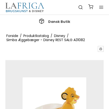
Gratis Fragt ved køb over 1000 kr.
Forside
/
Produktkatalog
/
Disney
/
Simba Æggebæger - Disney REST SALG A31082