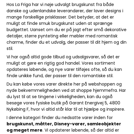
Hos La Friga har vi nøje udvalgt brugskunst fra både
danske og udenlandske leverandører, der laver designs i
mange forskellige prisklasser. Det betyder, at det er
muligt at finde smuk brugskunst uden at sprænge
budgettet. Uanset om du er på jagt efter små dekorative
detaljer, større pynteting eller møbler med romantisk
charme, finder du et udvalg, der passer til dit hjem og din
stil.
Vi har også altid gode tilbud og udsalgsvarer, så det er
muligt at gøre en rigtig god handel. Vores sortiment
opdateres løbende, og nye varer tilføjes ofte, så du kan
finde unikke fund, der passer til den romantiske stil.
Du kan købe vores varer direkte her på webshoppen og
nyde bekvemmeligheden ved at shoppe hjemmefra. Har
du lyst til at se tingene i virkeligheden, kan du også
besøge vores fysiske butik på Garant Energivej 5, 4800
Nykøbing F, hvor vi altid står klar til at hjælpe og inspirere.
I denne kategori finder du nedsatte varer inden for
brugskunst, måtter, Disney-varer, samleobjekter
og meget mere
. Vi opdaterer løbende, så der altid er