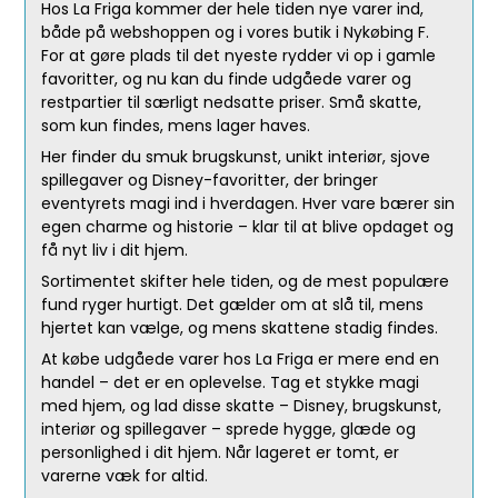
Hos La Friga kommer der hele tiden nye varer ind,
både på webshoppen og i vores butik i Nykøbing F.
For at gøre plads til det nyeste rydder vi op i gamle
favoritter, og nu kan du finde udgåede varer og
restpartier til særligt nedsatte priser. Små skatte,
som kun findes, mens lager haves.
Her finder du smuk brugskunst, unikt interiør, sjove
spillegaver og Disney-favoritter, der bringer
eventyrets magi ind i hverdagen. Hver vare bærer sin
egen charme og historie – klar til at blive opdaget og
få nyt liv i dit hjem.
Sortimentet skifter hele tiden, og de mest populære
fund ryger hurtigt. Det gælder om at slå til, mens
hjertet kan vælge, og mens skattene stadig findes.
At købe udgåede varer hos La Friga er mere end en
handel – det er en oplevelse. Tag et stykke magi
med hjem, og lad disse skatte – Disney, brugskunst,
interiør og spillegaver – sprede hygge, glæde og
personlighed i dit hjem. Når lageret er tomt, er
varerne væk for altid.