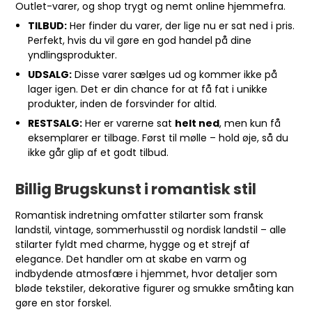
Outlet-varer, og shop trygt og nemt online hjemmefra.
TILBUD:
Her finder du varer, der lige nu er sat ned i pris.
Perfekt, hvis du vil gøre en god handel på dine
yndlingsprodukter.
UDSALG:
Disse varer sælges ud og kommer ikke på
lager igen. Det er din chance for at få fat i unikke
produkter, inden de forsvinder for altid.
RESTSALG:
Her er varerne sat
helt ned
, men kun få
eksemplarer er tilbage. Først til mølle – hold øje, så du
ikke går glip af et godt tilbud.
Billig Brugskunst i romantisk stil
Romantisk indretning omfatter stilarter som fransk
landstil, vintage, sommerhusstil og nordisk landstil – alle
stilarter fyldt med charme, hygge og et strejf af
elegance. Det handler om at skabe en varm og
indbydende atmosfære i hjemmet, hvor detaljer som
bløde tekstiler, dekorative figurer og smukke småting kan
gøre en stor forskel.