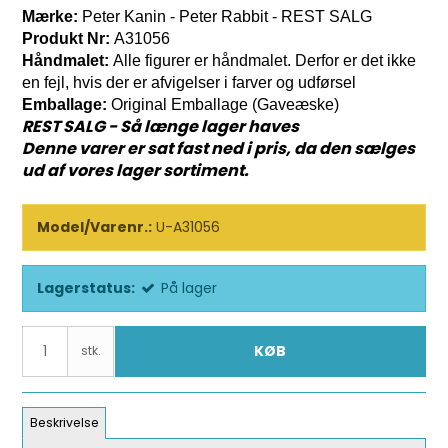
Mærke:
Peter Kanin - Peter Rabbit - REST SALG
Produkt Nr:
A31056
Håndmalet:
Alle figurer er håndmalet. Derfor er det ikke
en fejl, hvis der er afvigelser i farver og udførsel
Emballage:
Original Emballage (Gaveæske)
REST SALG - Så længe lager haves
Denne varer er sat fast ned i pris, da den sælges
ud af vores lager sortiment.
Model/Varenr.:
U-A31056
Lagerstatus:
På lager
KØB
stk.
Beskrivelse