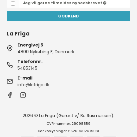
Jeg vil gerne tilmeldes nyhedsbrevet
GODKEND
La Friga
Energivej 5
4800 Nykøbing F, Danmark
Telefonnr.
54853145
E-mail
info@lafriga.dk
2026 © La Friga (Garant v/ Bo Rasmussen).
CVR-nummer: 29098859
Bankoplysninger: 65200002075031