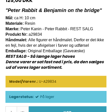
125,00 DKK
"Peter Rabbit & Benjamin on the bridge"
Mål:
ca H: 10 cm
Materiale:
Resin
Mærke:
Peter Kanin - Peter Rabbit - REST SALG
Produkt Nr:
a29834
Håndmalet:
Alle figurer er håndmalet. Derfor er det ikke
en fejl, hvis der er afvigelser i farver og udførsel
Emballage:
Original Emballage (Gaveæske)
REST SALG - Så længe lager haves
Denne varer er sat fast ned i pris, da den sælges
ud af vores lager sortiment.
Model/Varenr.:
U-A29834
Lagerstatus:
På lager