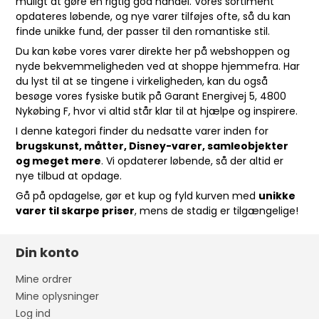
muligt at gøre en rigtig god handel. Vores sortiment
opdateres løbende, og nye varer tilføjes ofte, så du kan
finde unikke fund, der passer til den romantiske stil.
Du kan købe vores varer direkte her på webshoppen og
nyde bekvemmeligheden ved at shoppe hjemmefra. Har
du lyst til at se tingene i virkeligheden, kan du også
besøge vores fysiske butik på Garant Energivej 5, 4800
Nykøbing F, hvor vi altid står klar til at hjælpe og inspirere.
I denne kategori finder du nedsatte varer inden for
brugskunst, måtter, Disney-varer, samleobjekter
og meget mere
. Vi opdaterer løbende, så der altid er
nye tilbud at opdage.
Gå på opdagelse, gør et kup og fyld kurven med
unikke
varer til skarpe priser
, mens de stadig er tilgængelige!
Din konto
Mine ordrer
Mine oplysninger
Log ind