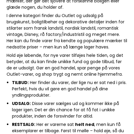
mærker, der gør det sjovere at forskønne boligen eller
glæde nogen, du holder af.
I denne kategori finder du Outlet og udsalg på
brugskunst, boligtilbehør og dekorative detaljer inden for
stilarter som fransk landstil, nordisk landstil, romantisk
vintage, Disney, rå factory/industristil og meget mere.
Her kan du finde varer fra kendte og populære mærker til
nedsatte priser – men kun så længe lager haves.
Hold øje løbende, for nye varer tilføjes hele tiden, og det
betyder, at du kan finde unikke fund og gode tilbud, før
de er udsolgt. Gør en god handel, spar penge på vores
Outlet-varer, og shop trygt og nemt online hjemmefra.
TILBUD:
Her finder du varer, der lige nu er sat ned i pris.
Perfekt, hvis du vil gøre en god handel på dine
yndlingsprodukter.
UDSALG:
Disse varer sælges ud og kommer ikke på
lager igen. Det er din chance for at få fat i unikke
produkter, inden de forsvinder for altid.
RESTSALG:
Her er varerne sat
helt ned
, men kun få
eksemplarer er tilbage. Først til mølle – hold øje, så du