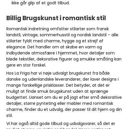
ikke går glip af et godt tilbud.
Billig Brugskunst i romantisk stil
Romantisk indretning omfatter stilarter som fransk
landstil, vintage, sommerhusstil og nordisk landstil – alle
stilarter fyldt med charme, hygge og et strejf af
elegance. Det handler om at skabe en varm og
indbydende atmosfære i hjemmet, hvor detaljer som
bløde tekstiler, dekorative figurer og smukke småting kan
gøre en stor forskel.
Hos La Friga har vi nøje udvalgt brugskunst fra både
danske og udenlandske leverandører, der laver designs i
mange forskellige prisklasser. Det betyder, at det er
muligt at finde smuk brugskunst uden at sprænge
budgettet. Uanset om du er på jagt efter små dekorative
detaljer, større pynteting eller møbler med romantisk
charme, finder du et udvalg, der passer til dit hjem og din
stil.
Vi har også altid gode tilbud og udsalgsvarer, så det er