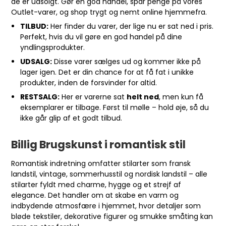
de er udsolgt. Gør en god handel, spar penge på vores
Outlet-varer, og shop trygt og nemt online hjemmefra.
TILBUD:
Her finder du varer, der lige nu er sat ned i pris.
Perfekt, hvis du vil gøre en god handel på dine
yndlingsprodukter.
UDSALG:
Disse varer sælges ud og kommer ikke på
lager igen. Det er din chance for at få fat i unikke
produkter, inden de forsvinder for altid.
RESTSALG:
Her er varerne sat
helt ned
, men kun få
eksemplarer er tilbage. Først til mølle – hold øje, så du
ikke går glip af et godt tilbud.
Billig Brugskunst i romantisk stil
Romantisk indretning omfatter stilarter som fransk
landstil, vintage, sommerhusstil og nordisk landstil – alle
stilarter fyldt med charme, hygge og et strejf af
elegance. Det handler om at skabe en varm og
indbydende atmosfære i hjemmet, hvor detaljer som
bløde tekstiler, dekorative figurer og smukke småting kan