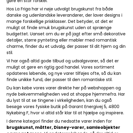
gøre en stor forskel.
Hos La Friga har vi nøje udvalgt brugskunst fra både
danske og udenlandske leverandører, der laver designs i
mange forskellige prisklasser. Det betyder, at det er
muligt at finde smuk brugskunst uden at sprænge
budgettet. Uanset om du er på jagt efter små dekorative
detaljer, større pynteting eller møbler med romantisk
charme, finder du et udvalg, der passer til dit hjem og din
stil.
Vi har også altid gode tilbud og udsalgsvarer, så det er
muligt at gøre en rigtig god handel. Vores sortiment
opdateres løbende, og nye varer tilføjes ofte, så du kan
finde unikke fund, der passer til den romantiske stil.
Du kan købe vores varer direkte her på webshoppen og
nyde bekvemmeligheden ved at shoppe hjemmefra. Har
du lyst til at se tingene i virkeligheden, kan du også
besøge vores fysiske butik på Garant Energivej 5, 4800
Nykøbing F, hvor vi altid står klar til at hjælpe og inspirere.
I denne kategori finder du nedsatte varer inden for
brugskunst, måtter, Disney-varer, samleobjekter