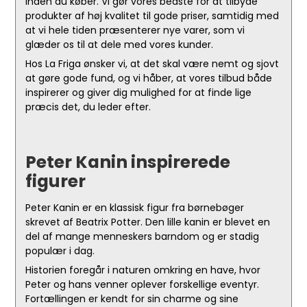
inden du køber. Vi gør vores bedste for at tilbyde
produkter af høj kvalitet til gode priser, samtidig med
at vi hele tiden præsenterer nye varer, som vi
glæder os til at dele med vores kunder.
Hos La Friga ønsker vi, at det skal være nemt og sjovt
at gøre gode fund, og vi håber, at vores tilbud både
inspirerer og giver dig mulighed for at finde lige
præcis det, du leder efter.
Peter Kanin inspirerede
figurer
Peter Kanin er en klassisk figur fra børnebøger
skrevet af Beatrix Potter. Den lille kanin er blevet en
del af mange menneskers barndom og er stadig
populær i dag.
Historien foregår i naturen omkring en have, hvor
Peter og hans venner oplever forskellige eventyr.
Fortællingen er kendt for sin charme og sine