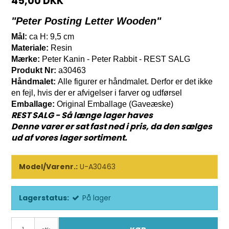
45,00 DKK
"Peter Posting Letter Wooden"
Mål:
ca H: 9,5 cm
Materiale:
Resin
Mærke:
Peter Kanin - Peter Rabbit - REST SALG
Produkt Nr:
a30463
Håndmalet:
Alle figurer er håndmalet. Derfor er det ikke
en fejl, hvis der er afvigelser i farver og udførsel
Emballage:
Original Emballage (Gaveæske)
REST SALG - Så længe lager haves
Denne varer er sat fast ned i pris, da den sælges
ud af vores lager sortiment.
Model/Varenr.:
U-A30463
Lagerstatus:
På lager